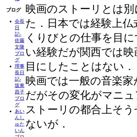
映画のストーリとは別
ブログ
た．日本では経験上仏
会長
日
記-
くりびとの仕事を目に
佐藤
文隆
い経験だが関西では映
ブロ
グ
目にしたことはない．
理事
長日
映画では一般の音楽家
記-
坂東
だがその変化がマニュ
昌子
ブロ
グ
ストーリの都合上そう
あい
んし
ないが．
ゅた
いん
ブロ