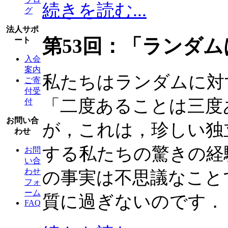
続きを読む...
グ
法人サポ
第53回：「ランダム
ート
入会
案内
私たちはランダムに対
ご寄
付受
「二度あることは三度
付
お問い合
が，これは，珍しい独
わせ
する私たちの驚きの経
お問
い合
わせ
の事実は不思議なこと
フォ
ーム
質に過ぎないのです．
FAQ