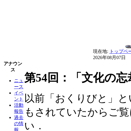
現在地:
トップペ
2026年08月07日
アナウン
ス
第54回：「文化の忘
ニュ
ース
イベ
以前「おくりびと」と
ント
活動
もされていたからご覧
報告
過去
い．
の情
報