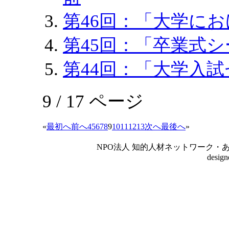
第46回：「大学にお
第45回：「卒業式シ
第44回：「大学入試
9 / 17 ページ
«
最初へ
前へ
4
5
6
7
8
9
10
11
12
13
次へ
最後へ
»
NPO法人 知的人材ネットワーク・あいんしゅたいん
desig