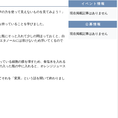
イ ベ ン ト 情 報
科学の力を使って見えないものを見てみよう！」
現在掲載記事はありません
を持っていることを学びました。
公 募 情 報
現在掲載記事はありません
た瓶にそっと入れて少しの間ほっておくと、白
、エタノールには溶けないため浮いてくるので
入っている細胞の膜を壊すため、食塩水を入れる
ルの入った瓶の中に入れると、オレンジジュース
てそれを「変異」という話を聞いて終わりまし