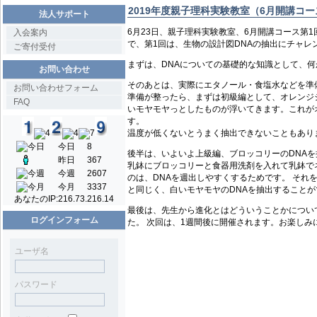
2019年度親子理科実験教室（6月開講コ
法人サポート
6月23日、親子理科実験教室、6月開講コース第
入会案内
で、第1回は、生物の設計図DNAの抽出にチャレ
ご寄付受付
まずは、DNAについての基礎的な知識として、
お問い合わせ
そのあとは、実際にエタノール・食塩水などを準
お問い合わせフォーム
準備が整ったら、まずは初級編として、オレンジ
FAQ
いモヤモヤっとしたものが浮いてきます。これがオ
す。
温度が低くないとうまく抽出できないこともあり
今日
8
後半は、いよいよ上級編、ブロッコリーのDNA
昨日
367
乳鉢にブロッコリーと食器用洗剤を入れて乳鉢で
今週
2607
のは、DNAを週出しやすくするためです。 そ
今月
3337
と同じく、白いモヤモヤのDNAを抽出すること
あなたのIP:
216.73.216.14
最後は、先生から進化とはどういうことかについ
ログインフォーム
た。 次回は、1週間後に開催されます。お楽しみ
ユーザ名
パスワード