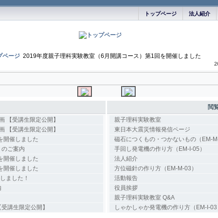
トップページ
法人紹介
プページ
2019年度親子理科実験教室（6月開講コース）第1回を開催しました
2
閲
動画 【受講生限定公開】
親子理科実験教室
動画 【受講生限定公開】
東日本大震災情報発信ページ
回を開催しました
磁石につくもの・つかないもの（EM-M-
）のご案内
手回し発電機の作り方（EM-I-05）
回を開催しました
法人紹介
回を開催しました
方位磁針の作り方（EM-M-03）
始しました！
活動報告
内
役員挨拶
親子理科実験教室 Q&A
【受講生限定公開】
しゃかしゃか発電機の作り方（EM-I-03