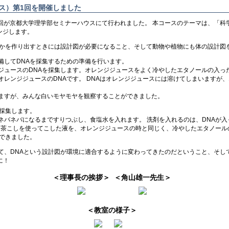
ース）第1回を開催しました
1回が京都大学理学部セミナーハウスにて行われました。 本コースのテーマは、「
ンジします。
何かを作り出すときには設計図が必要になること、そして動物や植物にも体の設計図
備してDNAを採集するための準備を行います。
ジュースのDNAを採集します。オレンジジュースをよく冷やしたエタノールの入っ
レンジジュースのDNAです。 DNAはオレンジジュースには溶けてしまいますが
ますが、みんな白いモヤモヤを観察することができました。
を採集します。
ネバネバになるまですりつぶし、食塩水を入れます。 洗剤を入れるのは、DNAが
れを茶こしを使ってこした液を、オレンジジュースの時と同じく、冷やしたエタノー
ができました。
て、DNAという設計図が環境に適合するように変わってきたのだということ、そし
に！
＜理事長の挨拶＞
＜角山雄一先生＞
＜教室の様子＞