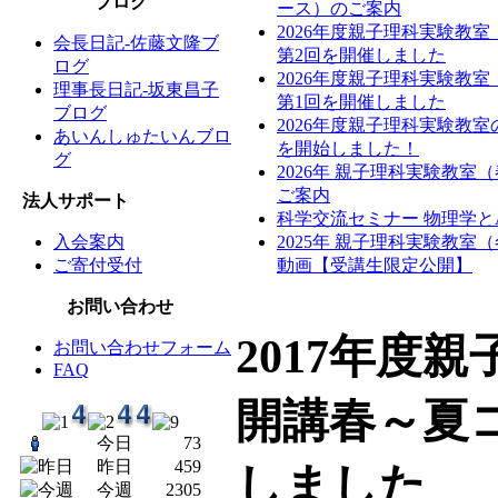
ブログ
ース）のご案内
2026年度親子理科実験教
会長日記-佐藤文隆ブ
第2回を開催しました
ログ
2026年度親子理科実験教
理事長日記-坂東昌子
第1回を開催しました
ブログ
2026年度親子理科実験教
あいんしゅたいんブロ
を開始しました！
グ
2026年 親子理科実験教室
ご案内
法人サポート
科学交流セミナー 物理学と
入会案内
2025年 親子理科実験教室
ご寄付受付
動画【受講生限定公開】
お問い合わせ
2017年度
お問い合わせフォーム
FAQ
開講春～夏
今日
73
昨日
459
しました
今週
2305