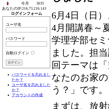
今月
3035
あなたのIP:
216.73.216.143
6月4日（日
ログインフォーム
ユーザ名
4月開講春～
学理学部セミ
パスワード
ました。担当
自動ログイン
回テーマは「
なたのお家の
パスワードを忘れまし
たか？
ユーザ名を忘れました
う？」です。
か？
アカウントの作成
まずは、放射