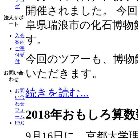
グ
開催されました。 今
法人サポ
阜県瑞浪市の化石博物
ート
入会
す。
案内
ご寄
付受
今回のツアーも、博物
付
いただきます。
お問い合
わせ
続きを読む...
お問
い合
わせ
フォ
2018年おもしろ算数
ーム
FAQ
9月16日に、京都大