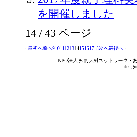
を開催しました
14 / 43 ページ
«
最初へ
前へ
9
10
11
12
13
14
15
16
17
18
次へ
最後へ
»
NPO法人 知的人材ネットワーク・あいんしゅたいん
desig