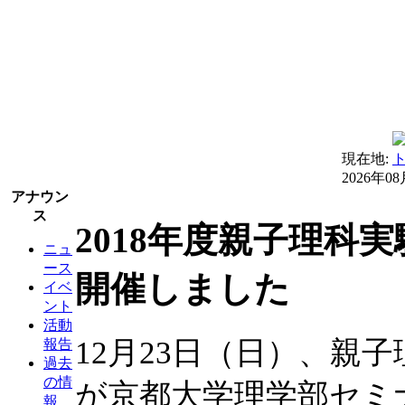
現在地:
2026年0
アナウン
ス
2018年度親子理科
ニュ
ース
開催しました
イベ
ント
活動
12月23日（日）、親
報告
過去
の情
が京都大学理学部セミ
報