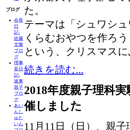
た。
ブログ
会長
テーマは「シュワシュ
日
記-
くらむおやつを作ろう
佐藤
文隆
という、クリスマスに
ブロ
グ
理事
続きを読む...
長日
記-
坂東
2018年度親子理科
昌子
ブロ
グ
催しました
あい
んし
ゅた
11月11日（日）、親
いん
ブロ