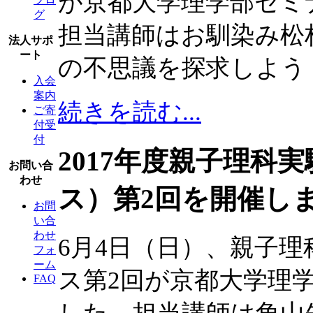
が京都大学理学部セミ
グ
担当講師はお馴染み松
法人サポ
ート
の不思議を探求しよう
入会
案内
続きを読む...
ご寄
付受
付
2017年度親子理科
お問い合
わせ
ス）第2回を開催し
お問
い合
わせ
6月4日（日）、親子理
フォ
ーム
ス第2回が京都大学理
FAQ