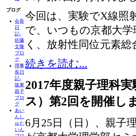
ブログ
今回は、実験でX線照
会長
で、いつもの京都大学
日
記-
佐藤
く、放射性同位元素総
文隆
ブロ
グ
続きを読む...
理事
長日
記-
2017年度親子理科
坂東
昌子
ス）第2回を開催し
ブロ
グ
あい
んし
6月25日（日）、親子
ゅた
いん
ブロ