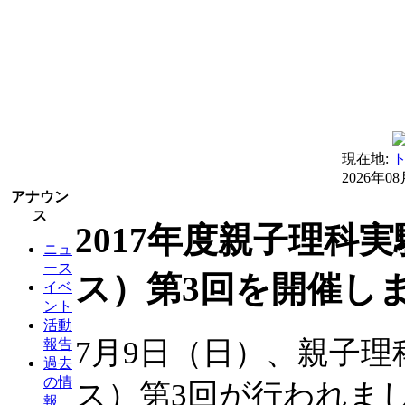
現在地:
2026年0
アナウン
ス
2017年度親子理科
ニュ
ース
ス）第3回を開催し
イベ
ント
活動
7月9日（日）、親子理
報告
過去
の情
ス）第3回が行われま
報