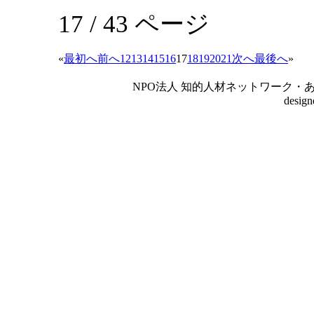
17 / 43 ページ
«
最初へ
前へ
12
13
14
15
16
17
18
19
20
21
次へ
最後へ
»
NPO法人 知的人材ネットワーク・あいんしゅたいん
desig