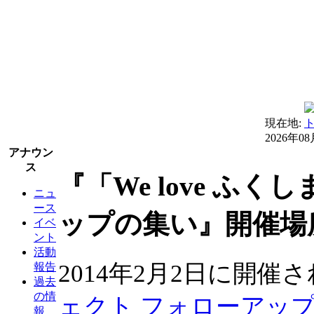
現在地:
2026年0
アナウン
ス
『「We love ふ
ニュ
ース
ップの集い』開催場
イベ
ント
活動
2014年2月2日に開催
報告
過去
の情
ェクト フォローアッ
報