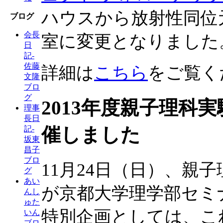
ハウスから放射性同位
ブログ
会長
室に変更となりました
日
記-
佐藤
詳細は
こちら
をご覧く
文隆
ブロ
グ
2013年度親子理科
理事
長日
催しました
記-
坂東
昌子
ブロ
11月24日（日）、親
グ
あい
が京都大学理学部セミ
んし
ゅた
特別企画としては、こ
いん
ブロ