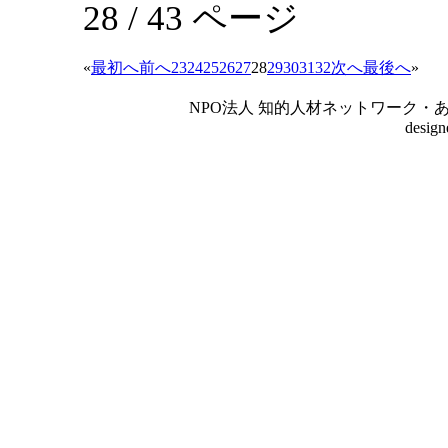
28 / 43 ページ
«
最初へ
前へ
23
24
25
26
27
28
29
30
31
32
次へ
最後へ
»
NPO法人 知的人材ネットワーク・あいんしゅたいん
desig