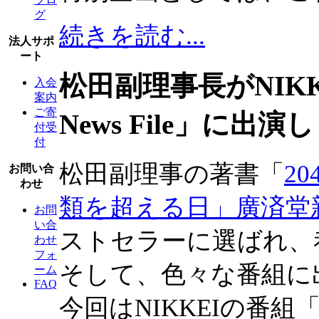
グ
続きを読む...
法人サポ
ート
松田副理事長がNIKK
入会
案内
ご寄
News File」に出演
付受
付
松田副理事の著書「
2
お問い合
わせ
類を超える日」廣済堂
お問
い合
ストセラーに選ばれ、
わせ
フォ
そして、色々な番組に
ーム
FAQ
今回はNIKKEIの番組