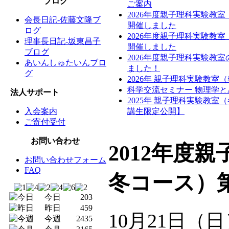
ブログ
ご案内
2026年度親子理科実験教
会長日記-佐藤文隆ブ
開催しました
ログ
2026年度親子理科実験教
理事長日記-坂東昌子
開催しました
ブログ
2026年度親子理科実験教
あいんしゅたいんブロ
ました！
グ
2026年 親子理科実験教室
科学交流セミナー 物理学と
法人サポート
2025年 親子理科実験教
入会案内
講生限定公開】
ご寄付受付
お問い合わせ
2012年度
お問い合わせフォーム
FAQ
冬コース）
今日
203
昨日
459
10月21日
今週
2435