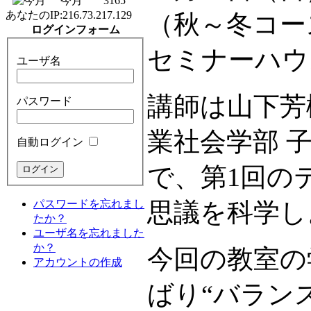
今月
3165
あなたのIP:
216.73.217.129
（秋～冬コー
ログインフォーム
セミナーハウ
ユーザ名
講師は山下芳
パスワード
業社会学部 
自動ログイン
で、第1回の
パスワードを忘れまし
思議を科学し
たか？
ユーザ名を忘れました
か？
今回の教室の
アカウントの作成
ばり“バラン