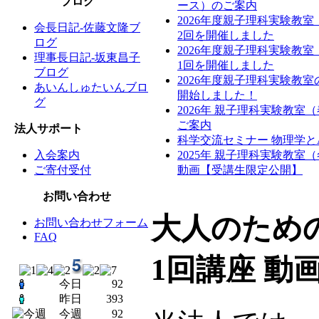
ブログ
ース）のご案内
2026年度親子理科実験教
会長日記-佐藤文隆ブ
2回を開催しました
ログ
2026年度親子理科実験教
理事長日記-坂東昌子
1回を開催しました
ブログ
2026年度親子理科実験教
あいんしゅたいんブロ
開始しました！
グ
2026年 親子理科実験教室
ご案内
法人サポート
科学交流セミナー 物理学と
入会案内
2025年 親子理科実験教室
ご寄付受付
動画【受講生限定公開】
お問い合わせ
大人のための
お問い合わせフォーム
FAQ
1回講座 動
今日
92
昨日
393
今週
92