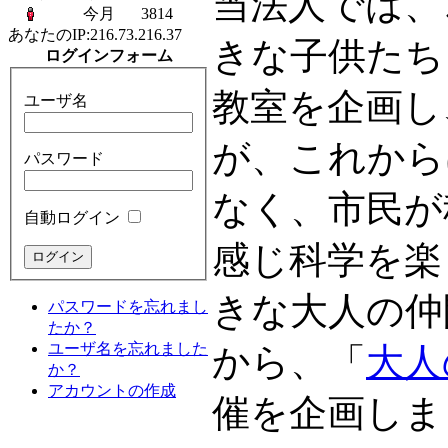
当法人では、
今月
3814
あなたのIP:
216.73.216.37
きな子供たち
ログインフォーム
教室を企画し
ユーザ名
が、これから
パスワード
なく、市民が
自動ログイン
感じ科学を楽
きな大人の仲
パスワードを忘れまし
たか？
ユーザ名を忘れました
から、「
大人
か？
アカウントの作成
催を企画しま