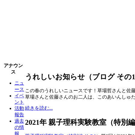
アナウン
ス
うれしいお知らせ（ブログ その1
ニュ
ース
この春のうれしいニュースです！草場哲さんと佐
イベ
草場さんと佐藤さんのお二人は、このあいんしゅ
ント
続きを読む...
活動
報告
2021年 親子理科実験教室（特別
過去
の情
報