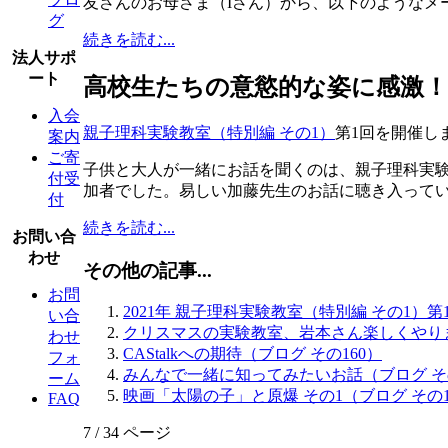
友さんのお母さま（Iさん）から、以下のようなメ
グ
続きを読む...
法人サポ
ート
高校生たちの意慾的な姿に感激！（
入会
親子理科実験教室（特別編 その1）
第1回を開催し
案内
ご寄
子供と大人が一緒にお話を聞くのは、親子理科実験
付受
加者でした。易しい加藤先生のお話に聴き入って
付
続きを読む...
お問い合
わせ
その他の記事...
お問
2021年 親子理科実験教室（特別編 その1）第
い合
クリスマスの実験教室、岩本さん楽しくやりま
わせ
CAStalkへの期待（ブログ その160）
フォ
みんなで一緒に知ってみたいお話（ブログ その
ーム
映画「太陽の子」と原爆 その1（ブログ その1
FAQ
7 / 34 ページ