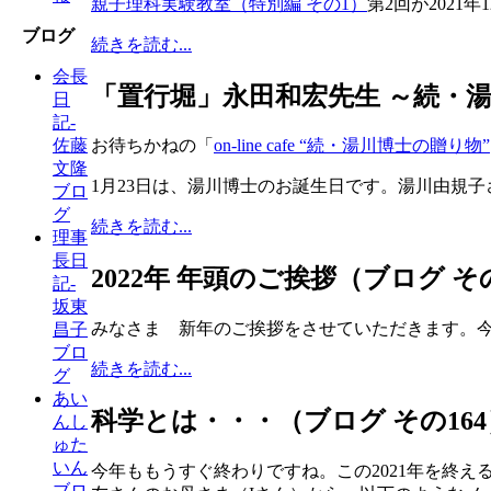
親子理科実験教室（特別編 その1）
第2回が2021
ブログ
続きを読む...
会長
「置行堀」永田和宏先生 ～続・湯
日
記-
佐藤
お待ちかねの「
on-line cafe “続・湯川博士の贈り物”
文隆
1月23日は、湯川博士のお誕生日です。湯川由規子
ブロ
グ
続きを読む...
理事
長日
2022年 年頭のご挨拶（ブログ その
記-
坂東
みなさま 新年のご挨拶をさせていただきます。
昌子
ブロ
続きを読む...
グ
あい
科学とは・・・（ブログ その164
んし
ゅた
いん
今年ももうすぐ終わりですね。この2021年を終
ブロ