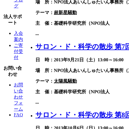
場 所：NPO法人あいんしゅたいん事務所（京
グ
テーマ：
超新星騒動
法人サポ
ート
主 催：基礎科学研究所（NPO法人
入会
...
案内
サロン・ド・科学の散歩 第7
ご寄
付受
付
日 時：2013年9月21日（土）13:00～16:00
お問い合
場 所：NPO法人あいんしゅたいん事務所（京
わせ
テーマ：
太陽風騒動
お問
い合
主 催：基礎科学研究所（NPO法人
わせ
...
フォ
ーム
サロン・ド・科学の散歩 第8
FAQ
日 時：2013年10月6日（日）13:00～16:00