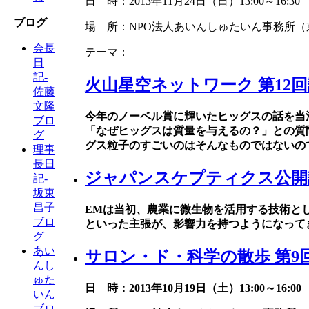
日 時：2013年11月24日（日）13:00～16:30
ブログ
場 所：NPO法人あいんしゅたいん事務所（京
会長
テーマ：
日
記-
火山星空ネットワーク 第12
佐藤
文隆
今年のノーベル賞に輝いたヒッグスの話を当
ブロ
「なぜヒッグスは質量を与えるの？」との質
グ
グス粒子のすごいのはそんなものではないの
理事
長日
ジャパンスケプティクス公開討
記-
坂東
昌子
EMは当初、農業に微生物を活用する技術と
ブロ
といった主張が、影響力を持つようになって
グ
あい
サロン・ド・科学の散歩 第9
んし
ゅた
日 時：2013年10月19日（土）13:00～16:00
いん
ブロ