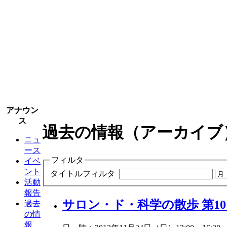
アナウン
ス
過去の情報（アーカイブ
ニュ
ース
フィルタ
イベ
ント
タイトルフィルタ
活動
報告
サロン・ド・科学の散歩 第1
過去
の情
報