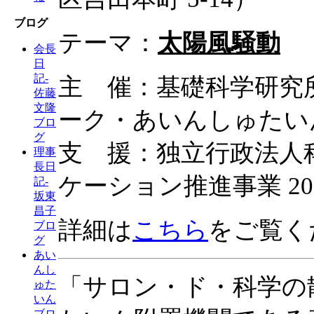
ブログ
テーマ：
太陽風騒動
会長
日
記-
主 催：基礎科学研究所
佐藤
文隆
ーク・あいんしゅたい
ブロ
グ
支 援：独立行政法人
理事
長日
ケーション推進事業 2
記-
坂東
昌子
詳細は
こちら
をご覧く
ブロ
グ
あい
んし
「サロン・ド・科学の
ゅた
いん
ブロ