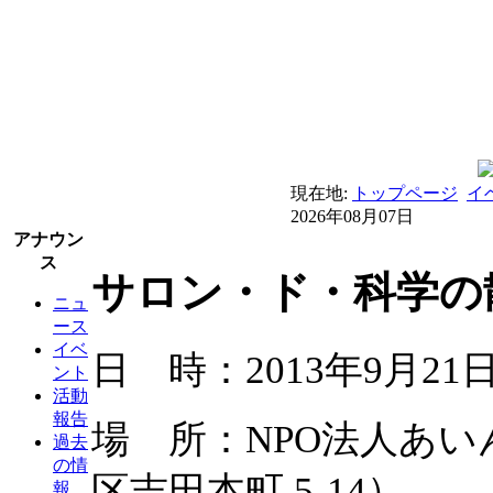
現在地:
トップページ
イ
2026年08月07日
アナウン
ス
サロン・ド・科学の散
ニュ
ース
イベ
日 時：2013年9月21日（
ント
活動
報告
場 所：NPO法人あ
過去
の情
区吉田本町 5-14）
報