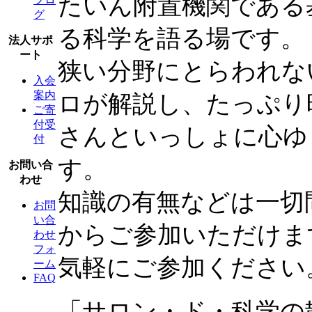
たいん附置機関である
グ
る科学を語る場です。
法人サポ
ート
狭い分野にとらわれな
入会
案内
ロが解説し、たっぷり
ご寄
付受
さんといっしょに心ゆ
付
す。
お問い合
わせ
知識の有無などは一切
お問
い合
からご参加いただけま
わせ
フォ
気軽にご参加ください
ーム
FAQ
「サロン・ド・科学の