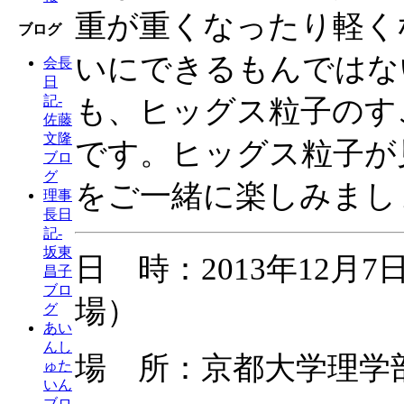
重が重くなったり軽く
ブログ
いにできるもんではな
会長
日
記-
も、ヒッグス粒子のす
佐藤
文隆
です。ヒッグス粒子が
ブロ
グ
をご一緒に楽しみまし
理事
長日
記-
坂東
日 時：2013年12月7日（
昌子
ブロ
場）
グ
あい
んし
場 所：京都大学理学
ゅた
いん
ブロ