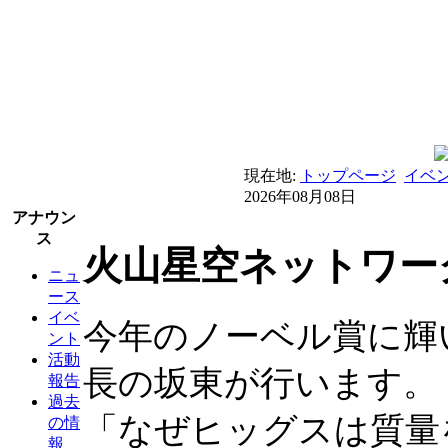
現在地:
トップページ
イベ
2026年08月08日
アナウン
ス
火山星空ネットワーク
ニュ
ース
イベ
今年のノーベル賞に輝
ント
活動
長の坂東が行います。
報告
過去
「なぜヒッグスは質量
の情
報