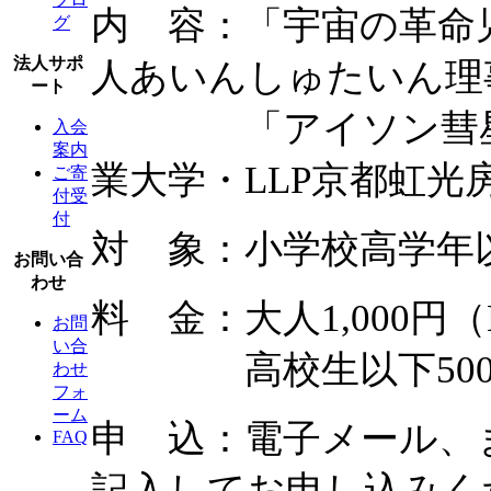
内 容：「宇宙の革命児
グ
法人サポ
人あいんしゅたいん理
ート
「アイソン彗星の
入会
案内
業大学・LLP京都虹光
ご寄
付受
付
対 象：小学校高学年
お問い合
わせ
料 金：大人1,000円（
お問
い合
高校生以下500円（
わせ
フォ
ーム
申 込：電子メール、
FAQ
記入してお申し込みく