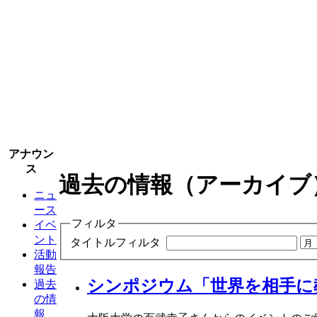
アナウン
ス
過去の情報（アーカイブ
ニュ
ース
フィルタ
イベ
ント
タイトルフィルタ
活動
報告
シンポジウム「世界を相手に
過去
の情
報