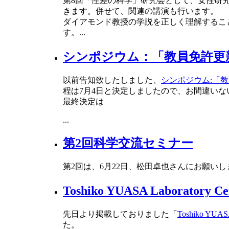
第8回「性差の科学」研究会として、女性研
きます。併せて、関連の講演も行います。
ダイアモンド教授の学説を正しく理解するこ
す。
...
シンポジウム：「教員免許更
以前告知致したしました、
シンポジウム:「
程は7月4日と決定しましたので、お間違い
最終決定は
...
第2回科学交流セミナー
第2回は、6月22日、松田卓也さんにお願い
Toshiko YUASA Laborat
先日より掲載しておりました「
Toshiko YUASA
た。