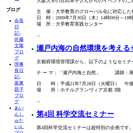
大阪大学の百武幸子さんからのイベントのご
ブログ
主 催：大学教育のグローバル化に対応した
日 時：2009年7月30日（木）14時00分～18
会長
場 所：大学教育実践センター
日
記-
...
佐藤
文隆
瀬戸内海の自然環境を考える
ブロ
グ
京都府環境管理課から、以下のようなセミナ
理事
長日
テ ー マ：「瀬戸内海と自然」 講師：尾
記-
坂東
日 時：平成21年7月28日（火曜日） 午後
昌子
場 所：ホテルグランヴィア京都 3階
ブロ
...
グ
あい
第4回 科学交流セミナー
んし
ゅた
いん
第4回科学交流セミナーは超特別の企画です
ブロ