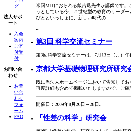
米国MITにおられる飯吉透先生が講師です
グ
うとしている今、21世紀型の教育のリーダ
法人サポ
びとといっしょに、新しい時代の
ート
...
入会
案内
第3回 科学交流セミナー
ご寄
付受
第3回科学交流セミナーは、7月13日（月）
付
京都大学基礎物理研究所研究
お問い合
わせ
既に当法人ホームページにおいて告知してお
お問
再度詳細も含めて掲載いたしますので、ご確
い合
わせ
開催日：2009年8月26日～28日
...
フォ
ーム
FAQ
「性差の科学」研究会