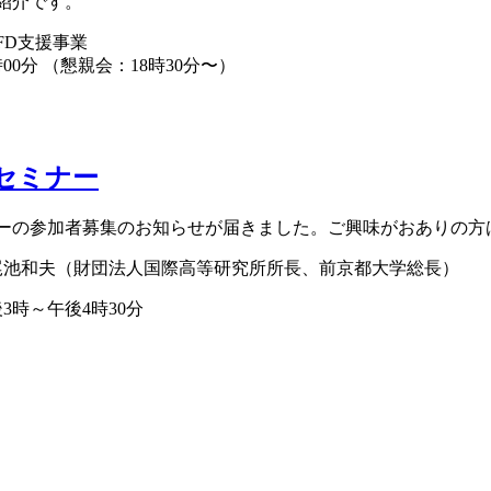
紹介です。
FD支援事業
時00分 （懇親会：18時30分〜）
セミナー
ーの参加者募集のお知らせが届きました。ご興味がおありの方
池和夫（財団法人国際高等研究所所長、前京都大学総長）
3時～午後4時30分
。