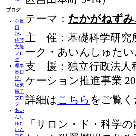
ブログ
テーマ：
たかがねずみ
会長
日
記-
主 催：基礎科学研究所
佐藤
文隆
ーク・あいんしゅたい
ブロ
グ
支 援：独立行政法人
理事
長日
ケーション推進事業 2
記-
坂東
昌子
詳細は
こちら
をご覧く
ブロ
グ
あい
んし
「サロン・ド・科学の
ゅた
いん
ブロ