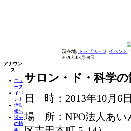
現在地:
トップページ
イベント
2026年08月08日
アナウン
ス
サロン・ド・科学の散
ニュ
ース
イベ
日 時：2013年10月6日（
ント
活動
報告
場 所：NPO法人あ
過去
の情
区吉田本町 5-14）
報