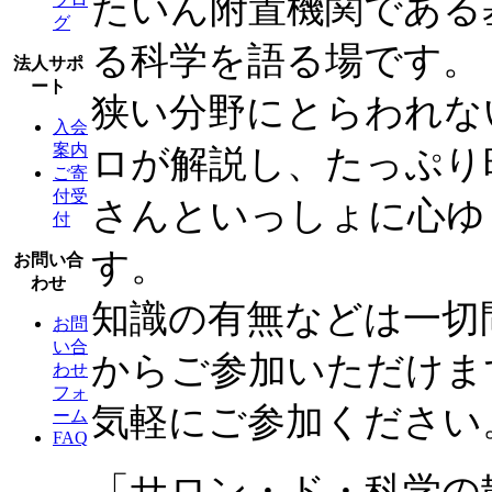
たいん附置機関である
グ
る科学を語る場です。
法人サポ
ート
狭い分野にとらわれな
入会
案内
ロが解説し、たっぷり
ご寄
付受
さんといっしょに心ゆ
付
す。
お問い合
わせ
知識の有無などは一切
お問
い合
からご参加いただけま
わせ
フォ
気軽にご参加ください
ーム
FAQ
「サロン・ド・科学の