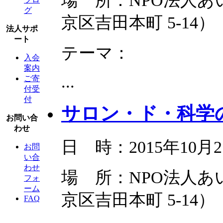
場 所：NPO法人
グ
京区吉田本町 5-14）
法人サポ
ート
テーマ：
入会
案内
...
ご寄
付受
付
サロン・ド・科学の
お問い合
わせ
日 時：2015年10月2
お問
い合
わせ
場 所：NPO法人
フォ
ーム
京区吉田本町 5-14）
FAQ