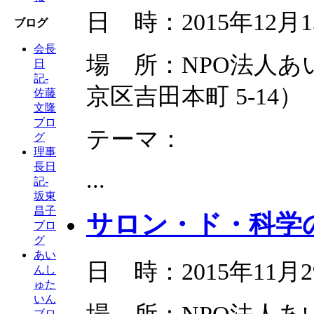
日 時：2015年12月1
ブログ
会長
場 所：NPO法人
日
記-
京区吉田本町 5-14）
佐藤
文隆
ブロ
テーマ：
グ
理事
長日
...
記-
坂東
昌子
サロン・ド・科学の
ブロ
グ
あい
日 時：2015年11月2
んし
ゅた
いん
ブロ