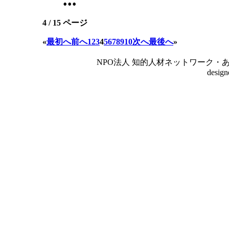
4 / 15 ページ
«
最初へ
前へ
1
2
3
4
5
6
7
8
9
10
次へ
最後へ
»
NPO法人 知的人材ネットワーク・あいんしゅたいん
desig