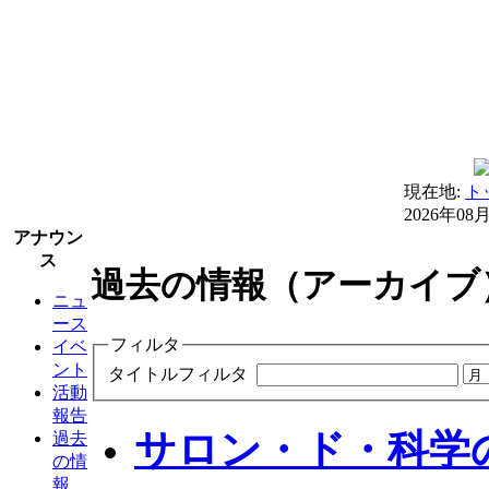
現在地:
ト
2026年08
アナウン
ス
過去の情報（アーカイブ
ニュ
ース
フィルタ
イベ
ント
タイトルフィルタ
活動
報告
サロン・ド・科学の
過去
の情
報