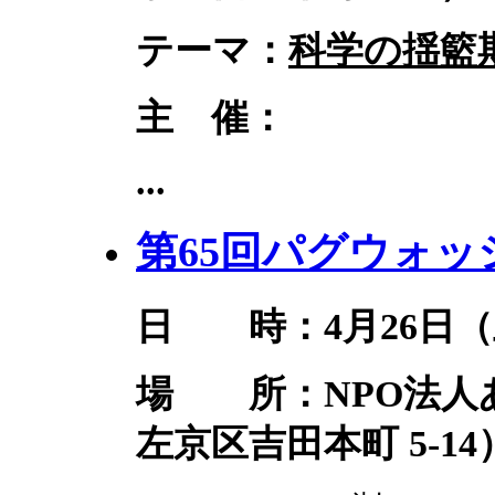
テーマ：
科学の揺籃
主 催：
...
第65回パグウォッ
日 時：4月26日（土
場 所：NPO法人
左京区吉田本町 5-14