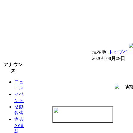
現在地:
トップペー
2026年08月09日
アナウン
ス
ニュ
ース
イベ
ント
活動
報告
過去
の情
報