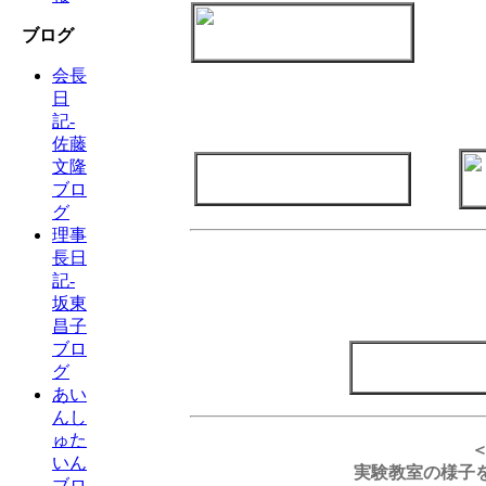
ブログ
会長
日
記-
佐藤
文隆
ブロ
グ
理事
長日
記-
坂東
昌子
ブロ
グ
あい
んし
ゅた
いん
実験教室の様子
ブロ