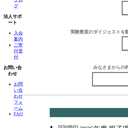
グ
法人サポ
ート
実験教室のダイジェストを
入会
案内
ご寄
付受
付
みなさまからの
お問い合
わせ
お問
い合
わせ
フォ
ーム
FAQ
● 2026/08/03