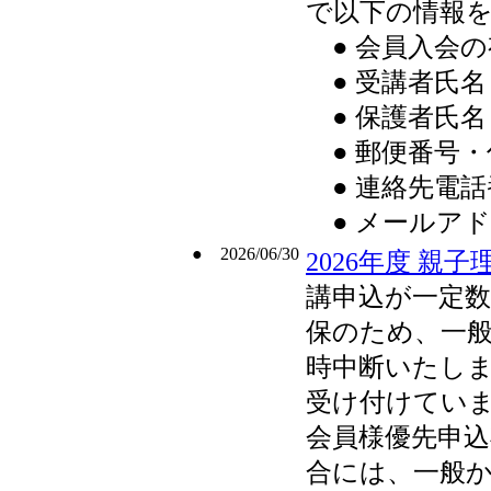
で以下の情報
● 会員入会の
● 受講者氏名
● 保護者氏名
● 郵便番号・
● 連絡先電話
● メールア
● 2026/06/30
2026年度 
講申込が一定
保のため、一
時中断いたし
受け付けてい
会員様優先申
合には、一般