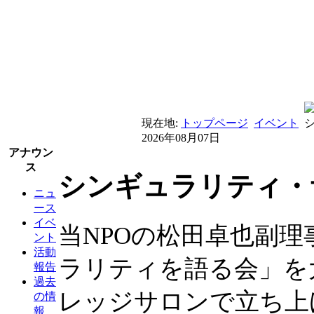
現在地:
トップページ
イベント
2026年08月07日
アナウン
ス
シンギュラリティ・
ニュ
ース
イベ
当NPOの松田卓也副
ント
活動
ラリティを語る会」を
報告
過去
レッジサロンで立ち上
の情
報