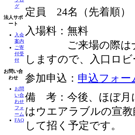
グ
定員 24名（先着順）
法人サポ
ート
入場料：無料
入会
案内
ご来場の際はナレ
ご寄
付受
しますので、入口ロビ
付
お問い合
参加申込：
申込フォー
わせ
お問
備 考：今後、ほぼ月
い合
わせ
フォ
はウエアラブルの宣教
ーム
FAQ
して招く予定です。