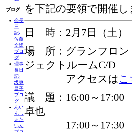
を下記の要領で開催し
ブログ
会長
日
日 時：2月7日（土） 16
記-
佐藤
文隆
場 所：グランフロン
ブロ
グ
ジェクトルームC/D
理事
長日
アクセスは
こ
記-
坂東
昌子
議 題：16:00～17
ブロ
グ
あい
卓也
んし
ゅた
17:00～17:30
いん
ブロ