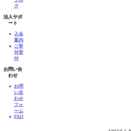
グ
法人サポ
ート
入会
案内
ご寄
付受
付
お問い合
わせ
お問
い合
わせ
フォ
ーム
FAQ