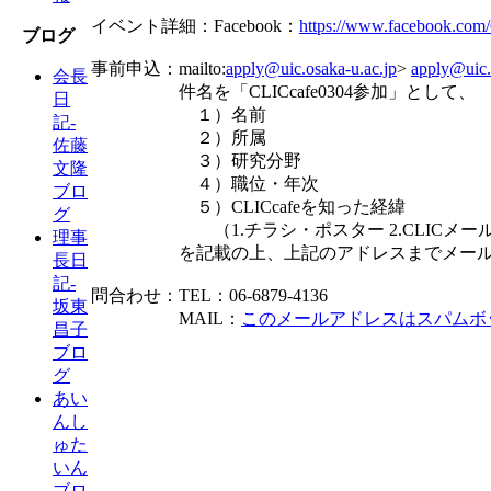
イベント詳細：Facebook：
https://www.facebook.c
ブログ
事前申込：mailto:
apply@uic.osaka-u.ac.jp
>
apply@uic.
会長
件名を「CLICcafe0304参加」として、
日
１）名前
記-
２）所属
佐藤
３）研究分野
文隆
４）職位・年次
ブロ
５）CLICcafeを知った経緯
グ
（1.チラシ・ポスター 2.CLICメール 3.KOAN
理事
を記載の上、上記のアドレスまでメールを
長日
記-
問合わせ：TEL：06-6879-4136
坂東
MAIL：
このメールアドレスはスパムボッ
昌子
ブロ
グ
あい
んし
ゅた
いん
ブロ