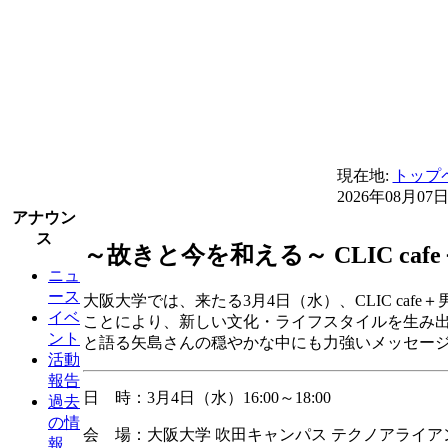
現在地:
トップ
2026年08月07
アナウン
ス
～故きと今を和える～ CLIC c
ニュ
ース
大阪大学では、来たる3月4日（水）、CLIC c
イベ
ことにより、新しい文化・ライフスタイルを生み出
ント
と語る矢島さんの穏やかな中にも力強いメッセー
活動
報告
日 時：3月4日（水）16:00～18:00
過去
の情
会 場：大阪大学 吹田キャンパス テクノアライア
報