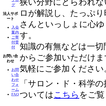
狭い分野にとらわれな
グ
ロが解説し、たっぷり
法人サポ
ート
さんといっしょに心ゆ
入会
案内
す。
ご寄
付受
知識の有無などは一切
付
からご参加いただけま
お問い合
わせ
気軽にご参加ください
お問
い合
わせ
「サロン・ド・科学の
フォ
ーム
ついては
こちら
をご覧
FAQ