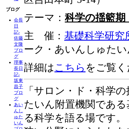
ブログ
テーマ：
科学の揺籃期
会長
日
記-
主 催：
基礎科学研究
佐藤
文隆
ーク・あいんしゅたい
ブロ
グ
理事
詳細は
こちら
をご覧く
長日
記-
坂東
昌子
「サロン・ド・科学の
ブロ
グ
たいん附置機関である
あい
んし
る科学を語る場です。
ゅた
いん
ブロ