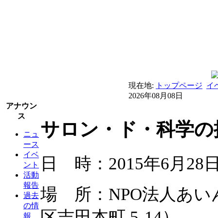
現在地:
トップページ
イ
2026年08月08日
アナウン
ス
サロン・ド・科学の探
ニュ
ース
イベ
日 時：2015年6月28日
ント
活動
報告
場 所：NPO法人あ
過去
の情
区吉田本町 5-14）
報