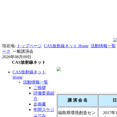
現在地:
トップページ
CAS放射線ネット Home
活動情報一覧
ーク
一般講演会
2026年08月09日
CAS放射線ネット
CAS放射線ネット
Home
活動情報一覧
ご挨拶
評価委員紹
介
講 演 会 名
企画書
年間スケジ
福島県環境創造セン
2017年
ュール