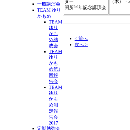
ター
（木）・2
一般講演会
開所半年記念講演会
9時
TEAM ゆり
かもめ
TEAM
ゆり
かも
< 前へ
め結
次へ >
成会
TEAM
ゆり
かも
め第1
回報
告会
TEAM
ゆり
かも
め測
定報
告会
2017
定期勉強会