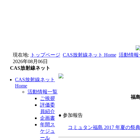
現在地:
トップページ
CAS放射線ネット Home
活動情報
2026年08月06日
CAS放射線ネット
CAS放射線ネット
Home
活動情報一覧
福
ご挨拶
評価委
員紹介
● 参加報告
企画書
年間ス
コミュタン福島 2017 年夏の祭
ケジュ
ール