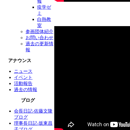
報
疫学ゼ
ミ
白熱教
室
参画団体紹介
お問い合わせ
過去の更新情
報
アナウンス
ニュース
イベント
活動報告
過去の情報
ブログ
会長日記-佐藤文隆
ブログ
理事長日記-坂東昌
子ブログ