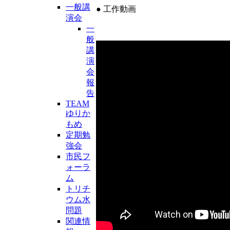
一般講
● 工作動画
演会
一
般
講
演
会
報
告
TEAM
ゆりか
もめ
定期勉
強会
市民フ
ォーラ
ム
トリチ
ウム水
問題
関連情