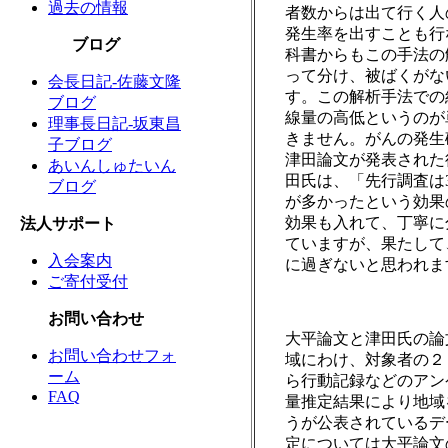
過去の情報
者数からは出て行く人
発生率を出すことも行
ブログ
科書からもこの手法の
って分け、被ばくがな
会長日記-佐藤文隆
す。この解析手法での
ブログ
線量の高低というのが
理事長日記-坂東昌
きません。がんの発生
子ブログ
津田論文が発表された
あいんしゅたいん
田氏は、「先行調査は
ブログ
が多かったという効果
効果も入れて、丁寧に
法人サポート
ていますが、果たして
入会案内
に過ぎないと思われま
ご寄付受付
お問い合わせ
大平論文と津田氏の論
お問い合わせフォ
域にわけ、対象者の２
ーム
ら行動記録などのアン
FAQ
量推定結果により地域
うが公表されているデ
定については大平論文