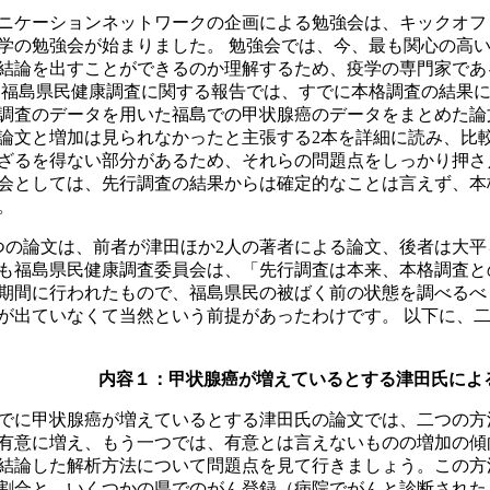
ニケーションネットワークの企画による勉強会は、キックオフミ
学の勉強会が始まりました。 勉強会では、今、最も関心の高
結論を出すことができるのか理解するため、疫学の専門家であ
 福島県民健康調査に関する報告では、すでに本格調査の結果に
調査のデータを用いた福島での甲状腺癌のデータをまとめた論
論文と増加は見られなかったと主張する2本を詳細に読み、比
ざるを得ない部分があるため、それらの問題点をしっかり押さ
会としては、先行調査の結果からは確定的なことは言えず、本
。
つの論文は、前者が津田ほか2人の著者による論文、後者は大平
も福島県民健康調査委員会は、「先行調査は本来、本格調査と
期間に行われたもので、福島県民の被ばく前の状態を調べるべ
が出ていなくて当然という前提があったわけです。 以下に、
内容１：甲状腺癌が増えているとする津田氏によ
でに甲状腺癌が増えているとする津田氏の論文では、二つの方
有意に増え、もう一つでは、有意とは言えないものの増加の傾
結論した解析方法について問題点を見て行きましょう。この方
割合と、いくつかの県でのがん登録（病院でがんと診断された