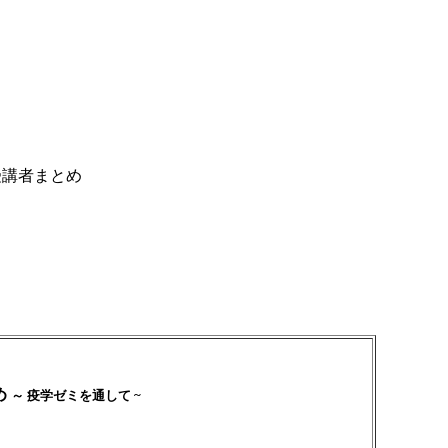
受講者まとめ
め
～ 疫学ゼミを通して ~