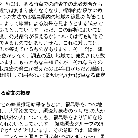
ときには、ある時点での調査での患者割合から
近ではあまり使わなくなり、標準的な疫学の教
一つの方法では福島県内の地域を線量の高低によ
によって線量による効果を見ようとする試みで
あるとしています。ただ、この解析においては
度、発見割合が増えるかについては何も結論で
できるものではありません。これに対しては、
氏が答えているものがあります。そこでは、津
た数が少なく、調査の遅い地域では発見された数
います。もっともな主張ですが、それならその
状腺癌の発生が増えたのは4年目からだと結論し
は検討して納得のいく説明がなければ単なる仮定
よる論文の概要
ごとの線量推定結果をもとに、福島県を3つの地
し、大平論文では、調査対象者のうち3割の人か
れ以外の人についても、福島県をより詳細な線
られないとしています。 健康調査グループのほ
できたのだと思います。その意味では、線量推
、アンケート調査の回収率が3割と低いため、果