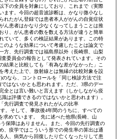
歳以下の全員を対象にしており、これまで（実際
います。今回の超音波診断は、かなり微小なし
られたがん登録では患者本人ががんの自覚症状
がん患者はかなり少なくなってしまうことは推
おり、がん患者の数を数える方法が違うと簡単
れていて、多くの検証結果があります。この特
このような効果について考慮したことは論文で
一方、先行調査では福島県以外（長崎県、山梨
調査委員会の報告として発表されています。その
の結果と比較しても「有為な差がなかった」こ
を考えた上で、放射線とは無縁の比較対象を設
)のなら、コントロールを「同じ検診方法で注
確ではないかとも思われます。ただ、3県のデー
完全とは言い難いと言えます（しかしながら疫
見識は評価できるのではないかと思われます）。
「先行調査で発見されたがんの比率
います。そして、事故後4年間のうちに、すべての
年）を求めています。 先に述べた他県(長崎、山
いう保障はありません。また、今回の先行調査の
め、疫学ではこういう形での発生率の算出は通
る人、病気から回復したり亡くなったりして患