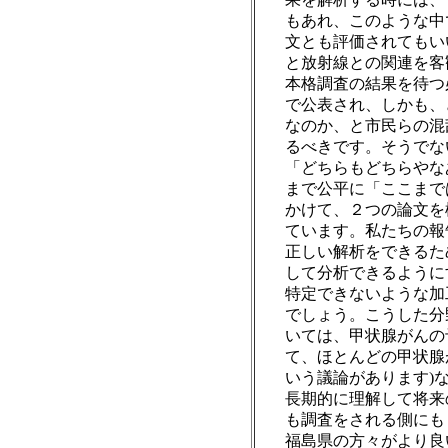
もあれ、このような中
文とも評価されてもい
と放射線との関連を客
本格調査の結果を待つ
で公表され、しかも、
なのか、と市民らの混
るべきです。そうでな
「どちらもどちらやな
まで公平に「ここまで
かけて、２つの論文を
ています。私たちの報
正しい解析をできるた
して分析できるように
特定できないような加
でしょう。こうした分
いては、甲状腺がんの
て、ほとんどの甲状腺
いう議論があります)
長期的に理解して将来
も調査をされる側にも
福島県の方々がより良