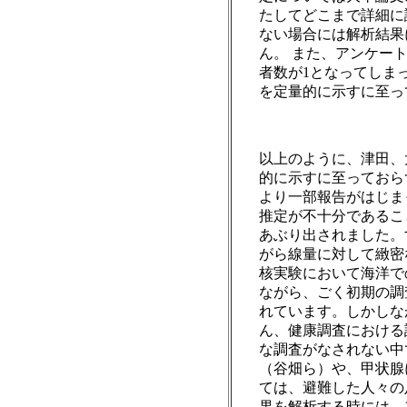
たしてどこまで詳細に
ない場合には解析結果
ん。 また、アンケー
者数が1となってしま
を定量的に示すに至っ
以上のように、津田、
的に示すに至っておら
より一部報告がはじま
推定が不十分であるこ
あぶり出されました。
がら線量に対して緻密
核実験において海洋で
ながら、ごく初期の調
れています。しかしな
ん、健康調査における
な調査がなされない中
（谷畑ら）や、甲状腺
ては、避難した人々の
果を解析する時には、