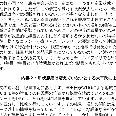
の数が同じで、患者割合が常に一定になる（つまり定常状態）
なわれてきましたが、この仮定を満たす状況が少ないため、最
解説は今では掲載されていないことが多くなりました。 もう
いと考えられる地域と線量が高いとされる地域で比較すること
結果では、有意と言い切れるほどではないものの増加の傾向に
単に定性的に分類されているために、どの程度の線量でどの程
確率が数量的に線量とともにどう増加するかを見せないと納得
後、様々なコメントが寄せられ、レフリーの要請に従って津田
3年かけて行なわれたため、調査が早かった地域では発見され
のため、線量どおりの発見割合になっていないのだ」と述べて
分析することが必要でしょう。そもそもチェルノブイリでも甲
、1年目~3年目という時間差がどれほどの影響をもたらすのか
す。
内容２：甲状腺癌は増えていないとする大平氏に
文の違いは、線量推定にあります。津田氏がWHOによる地域
０１１年の時点での住民票の位置から線量を決めているのに対
ケートを回収し、それを元に線量を推定しています。また、そ
を区分し、比較を行なっています。その結果、増加の傾向は見
ータ以上の情報を持っていることで、このような詳細な分析が
の方が津田論文より一見すぐれています。しかし、疫学的には