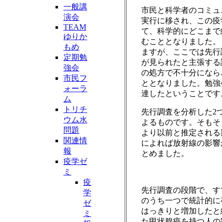
一般講
市民と科学者のコミュ
演会
実行に移され、この疫
TEAM
て、科学的にどこまで
ゆりか
むこととなりました。
もめ
ますが、ここでは先行
定期勉
が見られたと主張する
強会
の処方で不十分になら
市民フ
ととなりました。勉強
ォーラ
達したということです
ム
トリチ
先行調査を分析した2
ウム水
よるものです。そもそ
問題
より以前と推定される
関連情
によれば放射線の影響
報
とめました。
疫学ゼ
ミ
疫
先行調査の段階で、す
学
のうち一つで統計的に
ゼ
はっきりと増加したと
ミ
た甲状腺癌を持つ人の