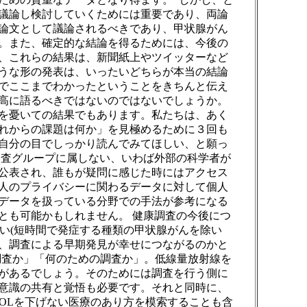
議論し検討していくためには重要であり、両論
論文として議論されるべきであり、甲状腺がん
。また、確定的な結論を得るためには、今後の
、これらの結果は、新聞紙上やツイッターなど
うな形の発表は、いったいどちらが本当の結論
でここまでわかったということをきちんと伝え
高に語るべきではないのではないでしょうか。
を憂いての結果でもあります。私たちは、あく
れからの課題は何か」を見極めるために３回も
自分の目でしっかり読んでみてほしい、と願っ
調査グループに属しない、いわば外部の科学者が
公表され、誰もが疑問に感じた時にはアクセス
人のプライバシーに関わるデータに対して個人
データを扱っている分野での手法が参考になる
とも可能かもしれません。 健康調査の今後につ
い(短時間で発症する種類の甲状腺がんを除い
、調査による早期発見が幸せにつながるのかと
調査か」「何のための調査か」。低線量放射線を
があるでしょう。そのためには調査を行う側に
意識の共有と覚悟も必要です。それと同時に、
OLを下げない医療のあり方を模索することも含