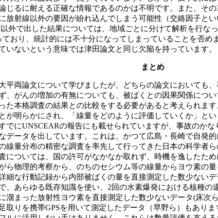
論じるに耐える正確な情報であるのかは不明です。また、その
に放射線以外の要因が紛れ込んでしまう可能性（交絡因子とい
ト以外で出した結果については、地域ごとに分けて解析を行な
っており、統計的には不十分になってしまっていることを否め
ていないという意味では津田論文と同じ欠陥を持っています。
まとめ
大平両論文について学びましたが、どちらの論文においても、
ず、がんの増加の有無についても、被ばくとの因果関係につい
った本格調査の結果との比較をする必要があると考えられます
とが明らかにされ、「線量をどのように評価していくか」とい
すでにUNSCEARの報告にも載せられていますが、事故のか
なデータを出しています。これは、かつて広島・長崎で自発的
の線量分布の精密な調査を率先して行ってきた日本の科学者ら
査については、国の許可がなかなか取れず、時機を逸したため
がら物理的考察から、のちのセシウム等の線量からヨウ素の量
詳細な行動記録から内部被ばくの量を直接測定した数少ないデ
で、あらゆる既存知識を使い、2回の水素爆発における核種の
に溜まった放射性ヨウ素を直接測定した数少ないデータ(床次ら
足取りを携帯GPSを用いて測定したデータ（早野ら）もあり
フルに活用しない手はありません。これらは数量評価を支える