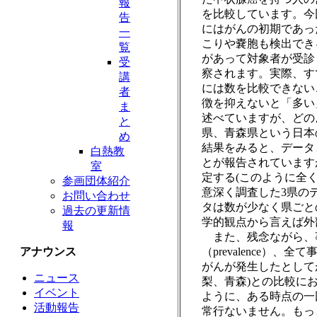
報
を比較しています。今
告
にはがんの初期であっ
一
こりや嚢胞も検出でき
覧
があって対象者が受診
受
察されます。実際、す
講
には数を比較できない
者
徴を抑えないと「多い
ま
述べていますが、どの
と
県、青森県という日本
め
結果をみると、データ
白熱教
とが報告されています
室
定する(このように全
参画団体紹介
意深く調査した3県の
お問い合わせ
タは数が少なく県ごと
過去の更新情
学的観点から言えば外
報
また、残念ながら、
アナウンス
（prevalence
がんが発生したとしてが
ニュース
梨、青森)との比較に
イベント
ように、ある時点の一
活動報告
常行ないません。もっ