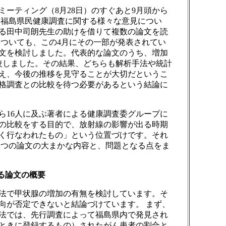
ーティング（8月28日）のすぐあと9月頭から
い福島県民健康調査に関する様々な意見につい
る田中司朗先生の助けを借りて複数の論文を読
ついても、この4月にその一部が発表されてい
文を検討しました。代表的な論文のうち、増加
較しました。その結果、どちらも解析手法や統計
え、今後の推移を見守ることが大切だというこ
格調査との比較を待つ必要があるという結論に
ら16人に及ぶ著者による健康調査委グループに
の比較をする目的で、放射線の影響が出る時期
く行なわれたもの」という位置づけです。それ
二つの論文の大まかな内容と、問題となる点をま
る論文の概要
法で甲状腺の増加の有無を検討しています。そ
向が否定できないと結論づけています。 まず、
法では、先行調査によって福島県内で発見され
ときに登録するもの）されたがん患者の割合と