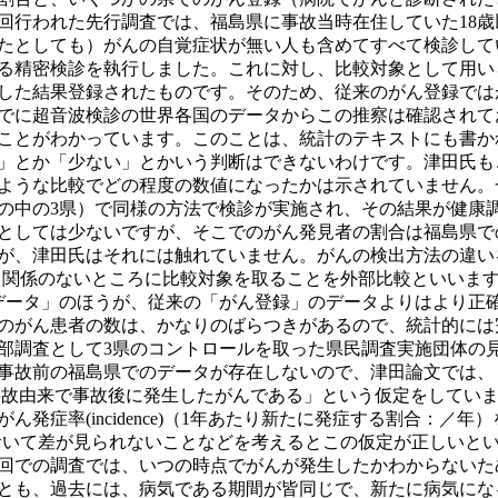
回行われた先行調査では、福島県に事故当時在住していた18
たとしても）がんの自覚症状が無い人も含めてすべて検診して
る精密検診を執行しました。これに対し、比較対象として用い
した結果登録されたものです。そのため、従来のがん登録では
でに超音波検診の世界各国のデータからこの推察は確認されて
ことがわかっています。このことは、統計のテキストにも書か
」とか「少ない」とかいう判断はできないわけです。津田氏も
ような比較でどの程度の数値になったかは示されていません。
の中の3県）で同様の方法で検診が実施され、その結果が健康
としては少ないですが、そこでのがん発見者の割合は福島県で
が、津田氏はそれには触れていません。がんの検出方法の違い
く関係のないところに比較対象を取ることを外部比較といいます
データ」のほうが、従来の「がん登録」のデータよりはより正
のがん患者の数は、かなりのばらつきがあるので、統計的には
部調査として3県のコントロールを取った県民調査実施団体の
事故前の福島県でのデータが存在しないので、津田論文では、
）、全て事故由来で事故後に発生したがんである」という仮定をして
ん発症率(incidence)（1年あたり新たに発症する割合：／
おいて差が見られないことなどを考えるとこの仮定が正しいと
回での調査では、いつの時点でがんが発生したかわからないた
とも、過去には、病気である期間が皆同じで、新たに病気にな