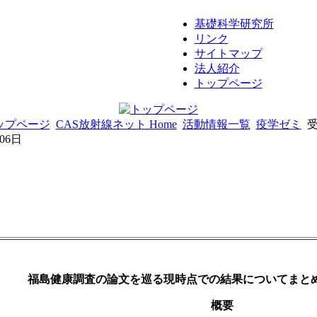
基礎科学研究所
リンク
サイトマップ
法人紹介
トップページ
ップページ
CAS放射線ネット Home
活動情報一覧
疫学ゼミ
06日
福島健康調査の論文を巡る現時点での結果についてまと
概要