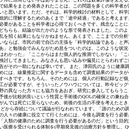
で結果をまとめ発表されたことは、この問題を多くの科学者が
いと思います。ただ、それは、科学的検討の材料として、科学
観的に理解するためのあくまで「途中経過」であると考えます
必要があることを科学者は心得ておくべきです。残念なことに
どちらも、結論が出たかのような形で発表されました。このよ
乱を招く結果にもなりかねません。あくまで、ここまでの分析
いならば、市民の前で自己の主張を「科学的結論である」と声
あ」と勉強会でみんながため息をついたのは、このような状況
はわかった」「ここからはまだ個人的な推測でしかない」「こ
検討してきました。みなさんも思い込みや偏見にとらわれずご
告がその一助になれば幸いです。 また、津田氏のように健康
めには、線量推定に関するデータも含めて調査結果のデータが
すべきです。もちろん、そのためには、個人の行動記録など個
工が必要ですが、そういったノウハウについては、昨今ビッグ
野の異なった方々にも協力をあおぎ、研究に参入してもらうこ
予後が比較的良いという性質と手術後のQOLの確保との兼ね合
がんでは死亡に至らないため、術後の生活の不便を考えたとき
などから存続について議論が行なわれています。「誰のための
の人々の健康に役立てて行くためには、今後も調査を行う必要
「人類の健康のために調査を行う必要があるのだ」という目的
い医療を受けられる体制を(早期発見後の治療方針を整理し、Q