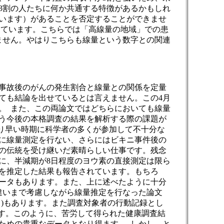
3割の人たちに何か共通する特徴があるかもしれ
います）があることを否定することができませ
っています。こちらでは「高線量の地域」での患
ません。やはりこちらも線量という数字との関連
事故後のがんの発生割合と線量との関係を定量
ても結論を出せているとは言えません。この4月
。 また、この両論文ではどちらにおいても線量
う今後の本格調査の結果を解析する際の課題が
なり早い時期に科学者の多くが参加して不十分な
に線量測定を行ない、さらにはビキニ事件後の
の伝統を受け継いだ素晴らしい仕事です。残念
に、半減期が8日程度のヨウ素の直接測定は限ら
を推定した結果も報告されています。もちろ
ータもあります。また、上に述べたように十分
違いまで考慮しながら線量推定を行なった論文
)もあります。また調査対象者の行動記録とし
ます。このように、苦労して得られた健康調査結
ための貴重なデータとなり得ます。 しかし、と