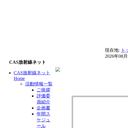
現在地:
ト
2026年08月
CAS放射線ネット
CAS放射線ネット
Home
活動情報一覧
ご挨拶
評価委
員紹介
企画書
年間ス
ケジュ
ール