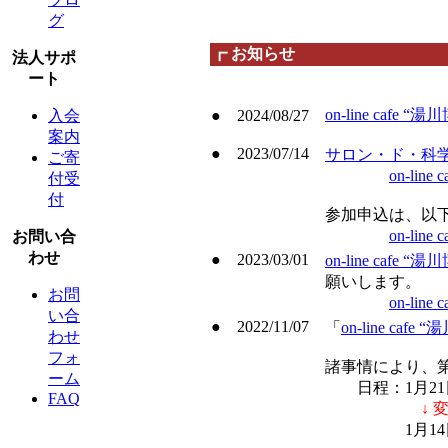
グ
┏ お知らせ
法人サポ
ート
on-line caf
● 2024/08/27
入会
案内
● 2023/07/14
サロン・ド・科
ご寄
on-lin
付受
付
参加申込は、以
on-li
お問い合
わせ
● 2023/03/01
on-line cafe 
願いします。
お問
on-li
い合
● 2022/11/07
「
on-line caf
わせ
フォ
諸事情により、
ーム
日程：1月21
FAQ
↓ 変
1月14日