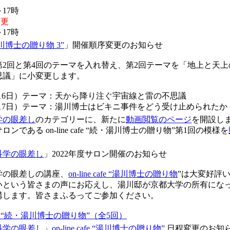
17時
変更
7時
e “湯川博士の贈り物 3”
」開催順序変更のお知らせ
第2回と第4回のテーマを入れ替え、第2回テーマを「地上と天
思議」に小変更します。
月16日）テーマ：天から降り注ぐ宇宙線と雷の不思議
月17日）テーマ：湯川博士はビキニ事件をどう受け止められたか
学の眼差し
のカテゴリーに、新たに
動画閲覧のページ
を開設し
ロンである on-line cafe “続・湯川博士の贈り物”第1回の模様を
科学の眼差し
」2022年度サロン開催のお知らせ
学の眼差しの講座、
on-line cafe “湯川博士の贈り物
”は大変好評
という皆さまの声にお応えし、湯川邸が京都大学の所有になった
講します。皆さまふるってご参加ください。
 cafe “続・湯川博士の贈り物”（全5回）
科学の眼差し
」
on-line cafe “湯川博士の贈り物”
日程変更のお知