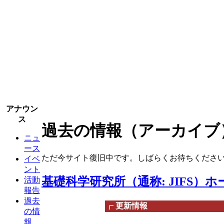
アナウン
ス
過去の情報（アーカイブ
ニュ
ース
ただ今サイト復旧中です。しばらくお待ちくださ
イベ
ント
基礎科学研究所（通称: JIFS）ホ
活動
報告
過去
┏
更新情報
の情
報