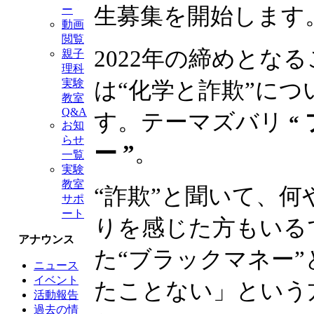
生募集を開始します
ー
動画
閲覧
2022年の締めとな
親子
理科
実験
は“化学と詐欺”につ
教室
Q&A
す。テーマズバリ
“
お知
らせ
ー ”
。
一覧
実験
教室
“詐欺”と聞いて、何
サポ
ート
りを感じた方もいる
アナウンス
た“ブラックマネー
ニュース
イベント
たことない」という
活動報告
過去の情