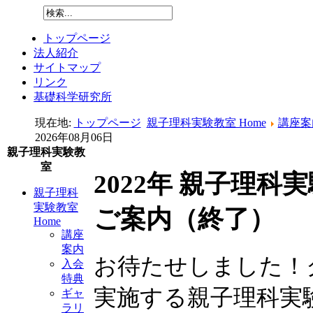
トップページ
法人紹介
サイトマップ
リンク
基礎科学研究所
現在地:
トップページ
親子理科実験教室 Home
講座案
2026年08月06日
親子理科実験教
室
2022年 親子理
親子理科
実験教室
ご案内（終了）
Home
講座
案内
お待たせしました！
入会
特典
実施する親子理科実
ギャ
ラリ