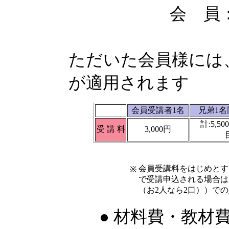
会 員：会員受
兄 弟 割 
ただいた会員様には、
が適用されます
会員受講者1名
兄弟1名
計:5,5
受 講 料
3,000円
会員受講料をはじめとす
※
で受講申込される場合は
（お2人なら2口））で
● 材料費・教材