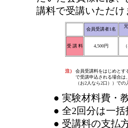
講料で受講いただけ
兄
会員受講者1名
受 講 料
4,500円
（
注）
会員受講料をはじめとす
で受講申込される場合は
（お2人なら2口））での
● 実験材料費・
● 全2回分は一
● 受講料の支