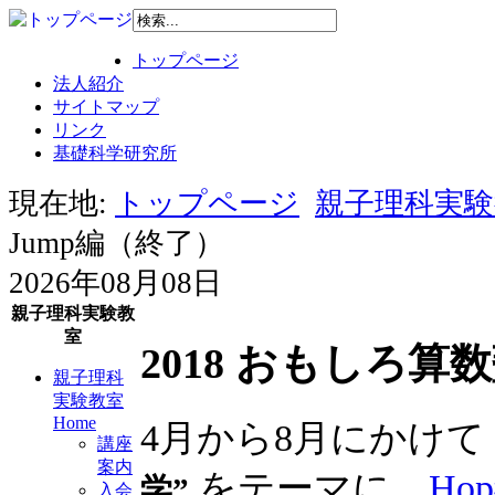
トップページ
法人紹介
サイトマップ
リンク
基礎科学研究所
現在地:
トップページ
親子理科実験教
Jump編（終了）
2026年08月08日
親子理科実験教
室
2018 おもしろ算
親子理科
実験教室
Home
4月から8月にかけて
講座
案内
をテーマに、
Ho
学”
入会