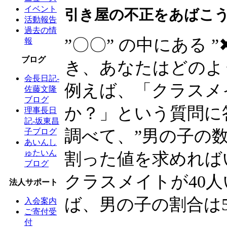
イベント
引き屋の不正をあばこう
活動報告
過去の情
”〇〇” の中にある 
報
ブログ
き、あなたはどのよ
会長日記-
例えば、「クラスメ
佐藤文隆
ブログ
か？」という質問に
理事長日
記-坂東昌
調べて、”男の子の数”
子ブログ
あいんし
ゅたいん
割った値を求めれば
ブログ
クラスメイトが40人
法人サポート
ば、男の子の割合は
入会案内
ご寄付受
付