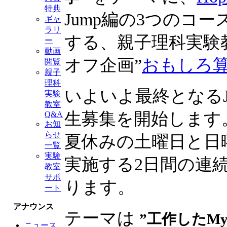
特典
Jump編の3つのコー
ギャ
ラリ
する、親子理科実験
ー
動画
オフ企画”
おもしろ
閲覧
親子
理科
いよいよ最終となるJ
実験
教室
生募集を開始します
Q&A
お知
らせ
夏休みの土曜日と日
一覧
実験
実施する2日間の連
教室
サポ
ります。
ート
アナウンス
テーマは
”工作したM
ニュース