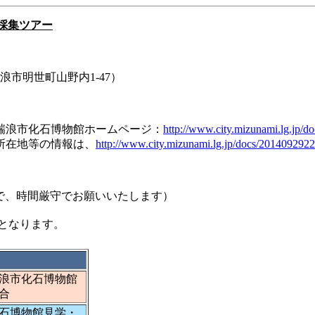
石採集ツアー
瑞浪市明世町山野内1-47）
瑞浪市化石博物館ホームページ：
http://www.city.mizunami.lg.jp/
在地等の情報は、
http://www.city.mizunami.lg.jp/docs/201409292
ので、時間厳守でお願いいたします）
となります。
化石博物館
合
物館見学・