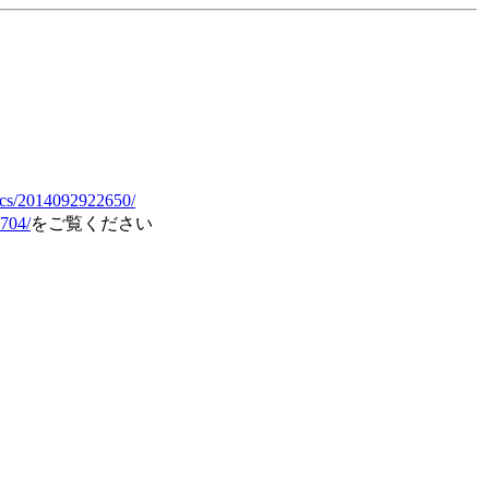
docs/2014092922650/
2704/
をご覧ください