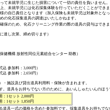
って未就学児に生じた損害について一切の責任を負いません。
上、未就学児には化石採集体験を行っていただくことができま
様の自己責任となります（加入保険も未就学児は対象外となっ
めの化石採集道具の調達はいたしかねます。
確保のため、化石クリーニング作業の際の道具の貸与はできま
員に達し次第、締め切ります）
保健機構 放射性同位元素総合センター 助教）
込 参加料：3,000円）
参加料：2,650円）
）・施設及び貸出道具利用料・保険が含まれます。
す。道具をお持ちでない方のために、あいんしゅたいんのほう
護者用：1セット 2,000円
 1,850円
る道具一式の価格を含めた参加料です。採集道具をお持ちでな