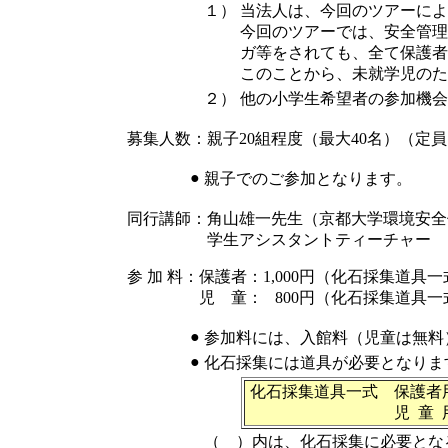
１）
当法人は、今回のツアーによ
今回のツアーでは、安全管理
ガ等をされても、全て保護者
このことから、未就学児のた
２）
他の小学生希望者の参加機会
募集人数：親子20組程度（最大40名）（定
●
親子でのご参加となります。
同行講師：角山雄一先生（京都大学環境安全
学生アシスタントティーチャー
参 加 料：保護者：1,000円（化石採集道具一式
児 童： 800円（化石採集道具一式込 
●
参加料には、入館料（児童は無料
●
化石採集には道具が必要となりま
化石採集道具一式 保
児 童 用：1セット
（ ）内は、化石採集に必要とな