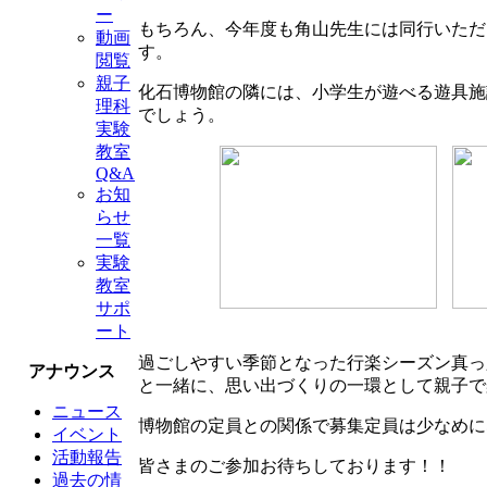
ー
もちろん、今年度も角山先生には同行いただ
動画
す。
閲覧
親子
化石博物館の隣には、小学生が遊べる遊具施
理科
でしょう。
実験
教室
Q&A
お知
らせ
一覧
実験
教室
サポ
ート
過ごしやすい季節となった行楽シーズン真っ
アナウンス
と一緒に、思い出づくりの一環として親子で
ニュース
博物館の定員との関係で募集定員は少なめに
イベント
活動報告
皆さまのご参加お待ちしております！！
過去の情