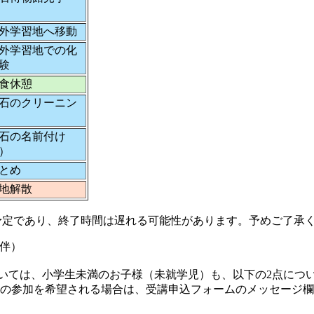
習地へ移動
習地での化
験
休憩
クリーニン
の名前付け
）
め
解散
り、終了時間は遅れる可能性があります。予めご了承く
伴）
いては、小学生未満のお子様（未就学児）も、以下の2点につい
児の参加を希望される場合は、受講申込フォームのメッセージ