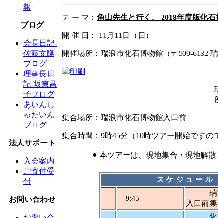
報
テ ー マ：
角山先生と行く、 2018年度版化
ブログ
開 催 日： 11月11日（日）
会長日記-
開催場所：瑞浪市化石博物館（〒509-6132 
佐藤文隆
ブログ
理事長日
記-坂東昌
子ブログ
所
あいんし
ゅたいん
集合場所：瑞浪市化石博物館入口前
ブログ
集合時間：9時45分（10時ツアー開始です
法人サポート
●
本ツアーは、現地集合・現地解散
入会案内
ご寄付受
ス ケ ジ ュ ー ル
付
瑞浪市
9:45
お問い合わせ
入口前集
化石博
お問い合