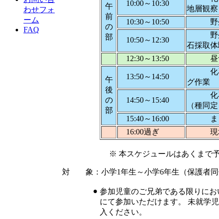
10:00～10:30
午
地層観察
わせフォ
前
ーム
10:30～10:50
野外学
の
FAQ
野外学
部
10:50～12:30
石採取体
12:30～13:50
昼食
化石の
13:50～14:50
午
グ作業
後
化石
の
14:50～15:40
（種同定
部
15:40～16:00
まと
16:00過ぎ
現地
※ 本スケジュールはあくまで予定であ
対 象：小学1年生～小学6年生（保護者同
●
参加児童のご兄弟である限りにお
にて参加いただけます。 未就学
入ください。