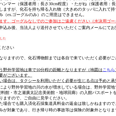
ンマー（保護者用：長さ30cm程度）・たがね（保護者用：長
しますが、化石を持ち帰る入れ物（大きめのタッパに入れて持
（ex.ゴーグルのみ）のご用意はできません。
ます。ゴーグルなしでのご参加はご遠慮ください（
水泳用ゴー
申込み後、当法人より送付させていただくご案内メールにてお
した
ください
なりますので、化石博物館までは各自で来ていただく必要がご
う野外学習地は車で10分程の距離となりますが（地図は
こちら
要がございます。
い場合は、タクシーを利用いただく必要が生じる点は予めと承
により野外学習地の川の水が増水している場合は、野外学習地
料館・市之瀬廣太記念美術館・地球回廊）の入館パスポートをお渡
なりますので、ご自由に見学ください。
た場合でも購入済化石採集道具料金の返金は致しかねますので
みが対象であり、行き帰り時の事故等は保険の対象外となりま