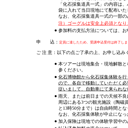
「化石採集道具一式」の内容は、ハ
袋に入れて当日現地にて配布いた
なお、化石採集道具一式の一部のみ
注）ゴーグルは安全上必須となり
●
参加料の支払方法については、お
申 込：
定員に達したため、受講申込受付は終了しま
ご 注 意：以下の点ご了承の上、お申し込み
●
本ツアーは現地集合・現地解散と
参ください。
●
化石博物館から化石採集体験を行
ので、各自で移動していただく必
従いまして、自動車にて来られな
●
雨天、または前日までの天候不良
周辺にある3つの観光施設（陶磁資
と13時50分まで）は自由時間と
なお、化石採集体験が中止になっ
●
加入保険は現地での体験学習中の