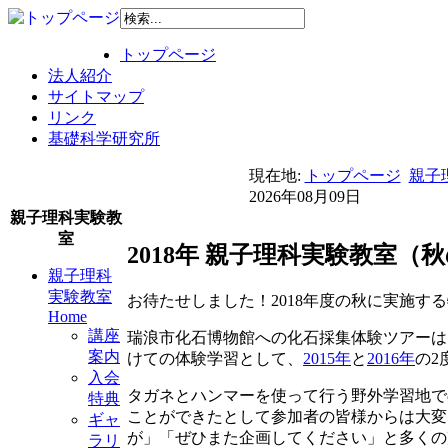
トップページ
法人紹介
サイトマップ
リンク
基礎科学研究所
現在地:
トップページ
親子理
2026年08月09日
親子理科実験教
室
2018年 親子理科実験教室
親子理科
実験教室
お待たせしました！2018年度の秋に実施す
Home
講座
瑞浪市化石博物館への化石採集体験ツアーは
案内
けての体験学習として、
2015年
と
2016年
の2
入会
タガネとハンマーを使って行う野外学習地で
特典
ことができたとして参加者の皆様からは大変
ギャ
が」「ぜひまた企画してください」と多くの
ラリ