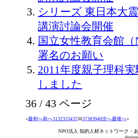
シリーズ 東日本大震
講演討論会開催
国立女性教育会館（
署名のお願い
2011年度親子理科
しました
36 / 43 ページ
«
最初へ
前へ
31
32
33
34
35
36
37
38
39
40
次へ
最後へ
»
NPO法人 知的人材ネットワーク・あいんしゅたいん
desig