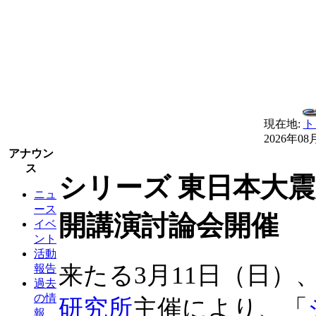
現在地:
ト
2026年08
アナウン
ス
シリーズ 東日本大震
ニュ
ース
開講演討論会開催
イベ
ント
活動
来たる3月11日（日）
報告
過去
の情
研究所
主催により、「
報