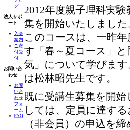
グ
2012年度親子理科実
法人サポ
集を開始いたしました
ート
入会
このコースは、一昨年
案内
ご寄
す「春～夏コース」と
付受
付
気」について学びます
お問い合
わせ
は松林昭先生です。
お問
い合
既に受講生募集を開始
わせ
フォ
しては、定員に達する
ーム
FAQ
（非会員）の申込を締