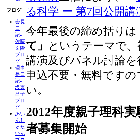
る科学 ー 第7回公開
ブログ
会長
今年最後の締め括りは
日
記-
佐藤
て
」
というテーマで、
文隆
ブロ
講演及びパネル討論を
グ
理事
申込不要・無料ですの
長日
記-
い。
坂東
昌子
ブロ
グ
2012年度親子理科
あい
んし
者募集開始
ゅた
いん
ブロ