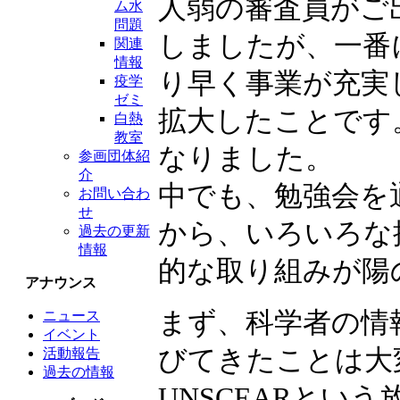
人弱の審査員がご
ム水
問題
しましたが、一番
関連
情報
り早く事業が充実
疫学
ゼミ
拡大したことです
白熱
教室
なりました。
参画団体紹
介
中でも、勉強会を
お問い合わ
せ
から、いろいろな
過去の更新
情報
的な取り組みが陽
アナウンス
まず、科学者の情
ニュース
イベント
びてきたことは大
活動報告
過去の情報
UNSCEARとい