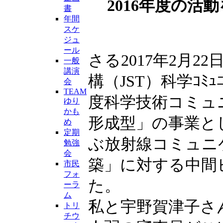
2016年度の
書
年間
スケ
ジュ
ール
さる2017年2月
一般
講演
構（JST）科学ｺﾐｭ
会
TEAM
度科学技術コミュ
ゆり
かも
形成型」の事業と
め
定期
ぶ放射線コミュニ
勉強
会
築」に対する中間
市民
フォ
た。
ーラ
ム
私と宇野賀津子さ
トリ
チウ