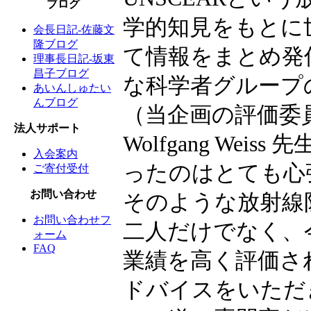
ブログ
学的知見をもとに
会長日記-佐藤文
隆ブログ
て情報をまとめ発
理事長日記-坂東
昌子ブログ
な科学者グループ
あいんしゅたい
んブログ
（当企画の評価委
法人サポート
Wolfgang We
入会案内
ったのはとても心
ご寄付受付
お問い合わせ
そのような放射線
お問い合わせフ
二人だけでなく、
ォーム
FAQ
業績を高く評価さ
ドバイスをいただ