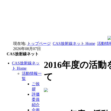
現在地:
トップページ
CAS放射線ネット Home
活動情
2026年08月07日
CAS放射線ネット
2016年度の活
CAS放射線ネッ
ト Home
活動情報一
て
覧
ご挨
拶
評価
委員
紹介
企画