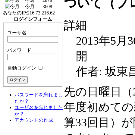
ついて（ブロ
今週
2878
今月
3608
あなたのIP:
216.73.216.62
ログインフォーム
詳細
ユーザ名
2013年5月
パスワード
開
作者: 坂東
自動ログイン
先の日曜日（2
パスワードを忘れまし
たか？
年度初めての
ユーザ名を忘れました
か？
算33回目）
アカウントの作成