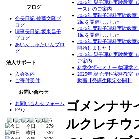
2026年 親子理科実験教室
ブログ
ース）のご案内
2026年度親子理科実験教
会長日記-佐藤文隆ブ
2回を開催しました
ログ
2026年度親子理科実験教
理事長日記-坂東昌子
1回を開催しました
ブログ
2026年度親子理科実験教
あいんしゅたいんブロ
開始しました！
グ
2026年 親子理科実験教室
ご案内
法人サポート
科学交流セミナー 物理学と
入会案内
2025年 親子理科実験教室
ご寄付受付
動画【受講生限定公開】
お問い合わせ
ゴメンナサイ
お問い合わせフォーム
FAQ
ルクレチウ
今日
279
昨日
367