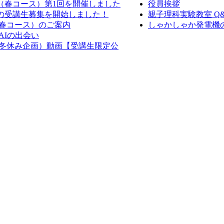
室（春コース）第1回を開催しました
役員挨拶
室の受講生募集を開始しました！
親子理科実験教室 Q
（春コース）のご案内
しゃかしゃか発電機の作
AIの出会い
室（冬休み企画）動画【受講生限定公