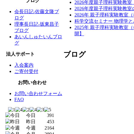
ブログ
2026年度親子理科実験教
2026年度親子理科実験教
会長日記-佐藤文隆ブ
2026年 親子理科実験教室
ログ
科学交流セミナー 物理学と
理事長日記-坂東昌子
2025年 親子理科実験教
ブログ
開】
あいんしゅたいんブロ
グ
ブログ
法人サポート
入会案内
ご寄付受付
お問い合わせ
お問い合わせフォーム
FAQ
今日
391
昨日
453
今週
2164