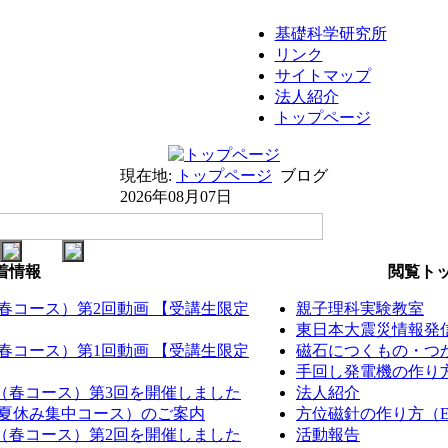
基礎科学研究所
リンク
サイトマップ
法人紹介
トップページ
現在地:
トップページ
ブログ
2026年08月07日
着情報
閲覧トッ
（春コース）第2回動画 【受講生限定
親子理科実験教室
東日本大震災情報発
（春コース）第1回動画 【受講生限定
磁石につくもの・つか
手回し発電機の作り方（
室（春コース）第3回を開催しました
法人紹介
室（夏休み集中コース）のご案内
方位磁針の作り方（EM
室（春コース）第2回を開催しました
活動報告