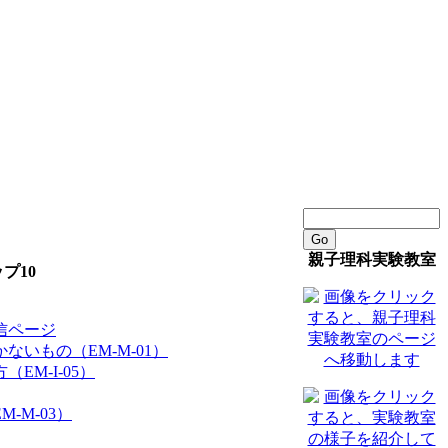
Go
親子理科実験教室
プ10
信ページ
ないもの（EM-M-01）
EM-I-05）
-M-03）