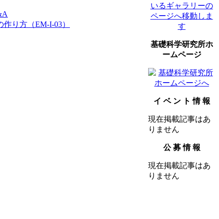
&A
り方（EM-I-03）
基礎科学研究所ホ
ームページ
イ ベ ン ト 情 報
現在掲載記事はあ
りません
公 募 情 報
現在掲載記事はあ
りません