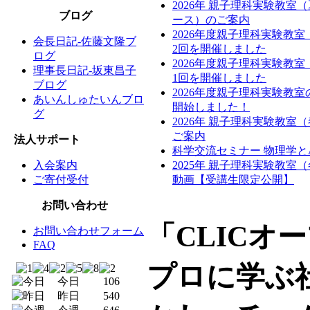
2026年 親子理科実験教室
ブログ
ース）のご案内
2026年度親子理科実験教
会長日記-佐藤文隆ブ
2回を開催しました
ログ
2026年度親子理科実験教
理事長日記-坂東昌子
1回を開催しました
ブログ
2026年度親子理科実験教
あいんしゅたいんブロ
開始しました！
グ
2026年 親子理科実験教室
ご案内
法人サポート
科学交流セミナー 物理学と
入会案内
2025年 親子理科実験教室
ご寄付受付
動画【受講生限定公開】
お問い合わせ
「CLICオ
お問い合わせフォーム
FAQ
プロに学ぶ
今日
106
昨日
540