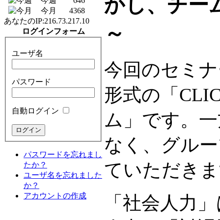
かし、チー
今週
646
今月
4368
あなたのIP:
216.73.217.10
～
ログインフォーム
ユーザ名
今回のセミナ
パスワード
形式の「CLI
自動ログイン
ム」です。一
なく、グルー
パスワードを忘れまし
ていただきま
たか？
ユーザ名を忘れました
か？
アカウントの作成
「社会人力」