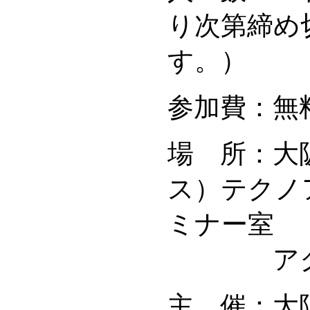
り次第締め
す。）
参加費：無
場 所：大
ス）テクノ
ミナー室
アク
主 催：大