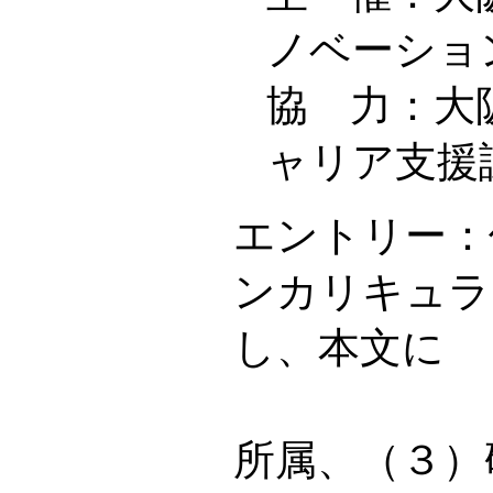
ノベーショ
協 力：大
ャリア支援
エントリー：件
ンカリキュラ
し、本文に
「（１
所属、（３）