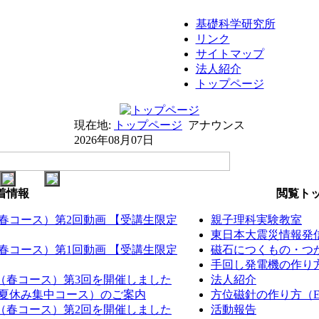
基礎科学研究所
リンク
サイトマップ
法人紹介
トップページ
現在地:
トップページ
アナウンス
2026年08月07日
着情報
閲覧トッ
（春コース）第2回動画 【受講生限定
親子理科実験教室
東日本大震災情報発
（春コース）第1回動画 【受講生限定
磁石につくもの・つか
手回し発電機の作り方（
室（春コース）第3回を開催しました
法人紹介
室（夏休み集中コース）のご案内
方位磁針の作り方（EM
室（春コース）第2回を開催しました
活動報告