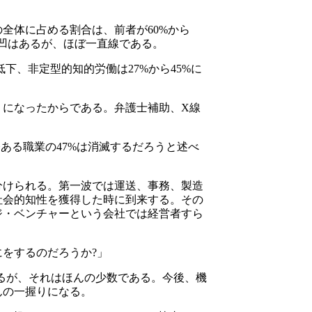
の全体に占める割合は、前者が60%から
凸凹はあるが、ほぼ一直線である。
低下、非定型的知的労働は27%から45%に
うになったからである。弁護士補助、X線
今ある職業の47%は消滅するだろうと述べ
分けられる。第一波では運送、事務、製造
社会的知性を獲得した時に到来する。その
ジ・ベンチャーという会社では経営者すら
をするのだろうか?」
するが、それはほんの少数である。今後、機
んの一握りになる。