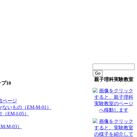
Go
親子理科実験教室
プ10
信ページ
ないもの（EM-M-01）
EM-I-05）
-M-03）