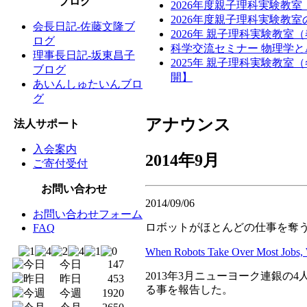
ブログ
2026年度親子理科実験教
2026年度親子理科実験教
会長日記-佐藤文隆ブ
2026年 親子理科実験教室
ログ
科学交流セミナー 物理学と
理事長日記-坂東昌子
2025年 親子理科実験教
ブログ
開】
あいんしゅたいんブロ
グ
アナウンス
法人サポート
入会案内
2014年9月
ご寄付受付
お問い合わせ
2014/09/06
お問い合わせフォーム
ロボットがほとんどの仕事を奪う
FAQ
When Robots Take Over Most Jobs, 
今日
147
2013年3月ニューヨーク連銀
昨日
453
る事を報告した。
今週
1920