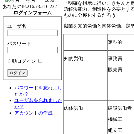
今月
2650
「明確な指示に従い、きちんと
あなたのIP:
216.73.216.232
題解決能力、創造性を必要とす
ログインフォーム
ものに分極化するだろう」
職業を知的労働と肉体労働、定
ユーザ名
定型的
パスワード
知的労働
事務員
自動ログイン
販売員
パスワードを忘れまし
たか？
ユーザ名を忘れました
か？
肉体労働
建設労働者
アカウントの作成
機械工
組立工