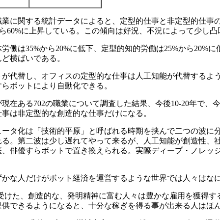
国の職業に関する統計データによると、定型的仕事と非定型的仕事
%から60%に上昇している。この傾向は好況、不況によって少し
働は35%から20%に低下、定型的知的労働は25%から20%に
んど横ばいである。
トが代替し、オフィスの定型的な仕事は人工知能が代替するよ
すらボットにより自動化できる。
在ある702の職業について調査した結果、今後10-20年で、
仕事は非定型的な創造的な仕事だけになる。
ュータ化は「技術的平原」と呼ばれる時期を挟んで二つの波に
れる。第二波は少し遅れてやって来るが、人工知能が創造性、
医、俳優すらボットで置き換えられる。実際ディープ・ノレッ
ずかな人だけがボット経済を運営するような世界では人々はなに
育を受けた、創造的な、発明精神に富む人々は豊かな雇用を獲得
提供できるようになると、十分な稼ぎを得る事が出来る人はほ