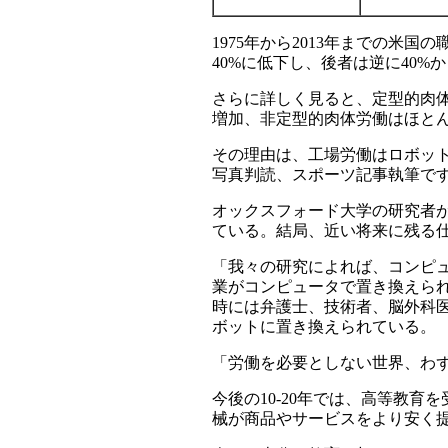
1975年から2013年までの米
40%に低下し、後者は逆に40
さらに詳しく見ると、定型的肉体労
増加、非定型的肉体労働はほと
その理由は、工場労働はロボッ
写真判読、スポーツ記事執筆で
オックスフォード大学の研究者が現
ている。結局、近い将来に残る
「我々の研究によれば、コンピ
業がコンピュータで置き換えら
時には弁護士、技術者、脳外科
ボットに置き換えられている。
「労働を必要としない世界、わ
今後の10-20年では、高等教
械が商品やサービスをより安く