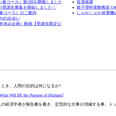
室（春コース）第1回を開催しました
役員挨拶
室の受講生募集を開始しました！
親子理科実験教室 Q
（春コース）のご案内
しゃかしゃか発電機の作
AIの出会い
室（冬休み企画）動画【受講生限定公
とき、人間の目的は何になるか?
What Will BE the Purpose of Humans?
の4人の経済学者が報告書を書き、定型的な仕事が消滅する事、