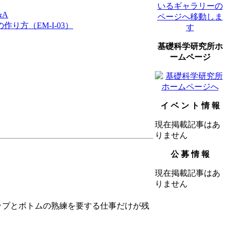
&A
り方（EM-I-03）
基礎科学研究所ホ
ームページ
イ ベ ン ト 情 報
現在掲載記事はあ
りません
公 募 情 報
現在掲載記事はあ
りません
トップとボトムの熟練を要する仕事だけが残