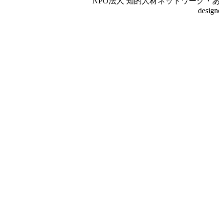
NPO法人 知的人材ネットワーク・あいんしゅたいん
desig