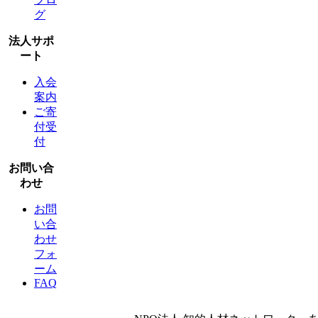
グ
法人サポ
ート
入会
案内
ご寄
付受
付
お問い合
わせ
お問
い合
わせ
フォ
ーム
FAQ