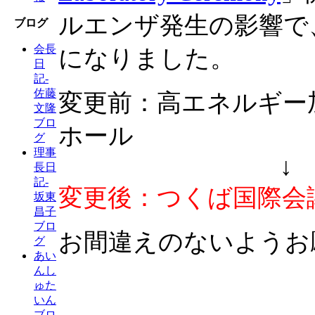
ルエンザ発生の影響で
ブログ
会長
になりました。
日
記-
佐藤
変更前：高エネルギー
文隆
ブロ
ホール
グ
理事
↓
長日
記-
変更後：
つくば国際会議
坂東
昌子
ブロ
お間違えのないようお
グ
あい
んし
ゅた
いん
ブロ