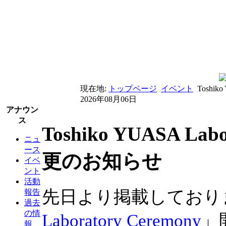
現在地:
トップページ
イベント
Toshi
2026年08月06日
アナウン
ス
Toshiko YUASA La
ニュ
ース
更のお知らせ
イベ
ント
活動
先日より掲載しており
報告
過去
の情
Laboratory Ceremony
」
報