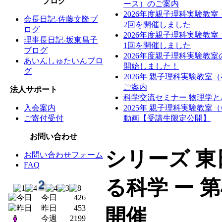
ブログ
ース）のご案内
2026年度親子理科実験教
会長日記-佐藤文隆ブ
2回を開催しました
ログ
2026年度親子理科実験教
理事長日記-坂東昌子
1回を開催しました
ブログ
2026年度親子理科実験教
あいんしゅたいんブロ
開始しました！
グ
2026年 親子理科実験教室
ご案内
法人サポート
科学交流セミナー 物理学と
入会案内
2025年 親子理科実験教室
ご寄付受付
動画【受講生限定公開】
お問い合わせ
シリーズ 
お問い合わせフォーム
FAQ
る科学 ー 
今日
426
昨日
453
開催
今週
2199