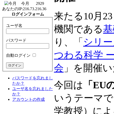
今月
2929
あなたのIP:
216.73.216.36
来たる10月
ログインフォーム
ユーザ名
機関である
基
り、「
シリー
パスワード
つわる科学 
自動ログイン
会
」を開催い
パスワードを忘れまし
今回は
「EU
たか？
ユーザ名を忘れました
か？
いうテーマで
アカウントの作成
学教授）によ