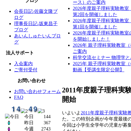
ブログ
ース）のご案内
2026年度親子理科実験教
会長日記-佐藤文隆ブ
第2回を開催しました
ログ
2026年度親子理科実験教
理事長日記-坂東昌子
第1回を開催しました
ブログ
2026年度親子理科実験教
あいんしゅたいんブロ
を開始しました！
グ
2026年 親子理科実験教室
ご案内
法人サポート
科学交流セミナー 物理学と
入会案内
2025年 親子理科実験教室
ご寄付受付
動画【受講生限定公開】
お問い合わせ
2011年度親子理科
お問い合わせフォーム
FAQ
開始
いよいよ
2011年度親子理科実験
今日
144
た。この特別企画が今年度最後
昨日
367
今回は小学生全学年の児童が募
今週
2743