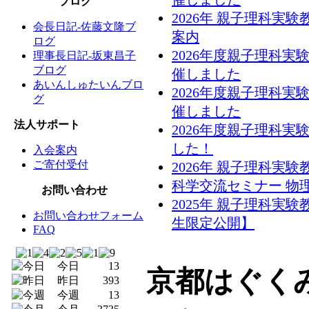
ブログ
2026年 親子理科実
会長日記-佐藤文隆ブ
案内
ログ
2026年度親子理科実
理事長日記-坂東昌子
ブログ
催しました
あいんしゅたいんブロ
2026年度親子理科実
グ
催しました
法人サポート
2026年度親子理科
した！
入会案内
ご寄付受付
2026年 親子理科実
科学交流セミナー 物
お問い合わせ
2025年 親子理科実
お問い合わせフォーム
生限定公開】
FAQ
今日
13
京都はぐく
昨日
393
今週
13