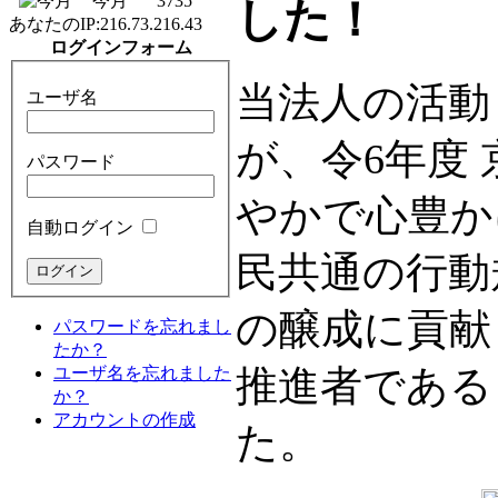
今月
3735
した！
あなたのIP:
216.73.216.43
ログインフォーム
当法人の活動
ユーザ名
が、令6年度
パスワード
やかで心豊か
自動ログイン
民共通の行動
の醸成に貢献
パスワードを忘れまし
たか？
推進者である
ユーザ名を忘れました
か？
アカウントの作成
た。