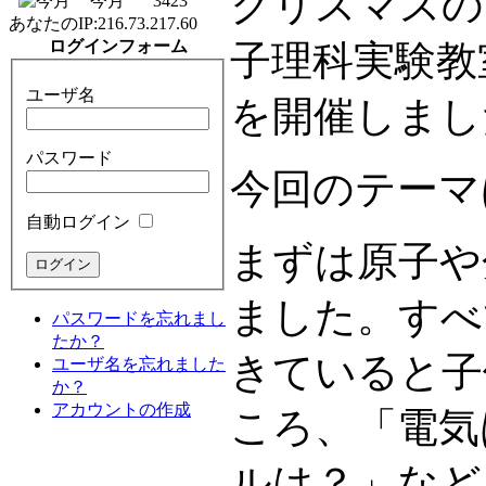
クリスマスの
今月
3423
あなたのIP:
216.73.217.60
ログインフォーム
子理科実験教
ユーザ名
を開催しまし
パスワード
今回のテーマ
自動ログイン
まずは原子や
ました。すべ
パスワードを忘れまし
たか？
きていると子
ユーザ名を忘れました
か？
アカウントの作成
ころ、「電気
ルは？」など