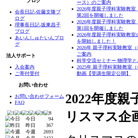
ブログ
ース）のご案内
2026年度親子理科実験教
会長日記-佐藤文隆ブ
第2回を開催しました
ログ
2026年度親子理科実験教
理事長日記-坂東昌子
第1回を開催しました
ブログ
2026年度親子理科実験教
あいんしゅたいんブロ
を開始しました！
グ
2026年 親子理科実験教室
ご案内
法人サポート
科学交流セミナー 物理学と
入会案内
2025年 親子理科実験教室
ご寄付受付
動画【受講生限定公開】
お問い合わせ
2022年度
お問い合わせフォーム
FAQ
リスマス企
今日
94
昨日
367
今週
2693