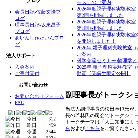
ブログ
ース）のご案内
2026年度親子理科実験教
会長日記-佐藤文隆ブ
第2回を開催しました
ログ
2026年度親子理科実験教
理事長日記-坂東昌子
第1回を開催しました
ブログ
2026年度親子理科実験教
あいんしゅたいんブロ
を開始しました！
グ
2026年 親子理科実験教室
ご案内
法人サポート
科学交流セミナー 物理学と
入会案内
2025年 親子理科実験教室
ご寄付受付
動画【受講生限定公開】
お問い合わせ
副理事長がトークシ
お問い合わせフォーム
FAQ
当法人副理事長の松田卓也氏が、
長の若林氏の司会でトークショ
今日
312
トークテーマは「人工知能によ
昨日
459
ら
および
こちら
をご覧ください
今週
2544