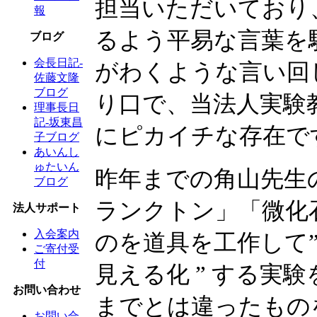
担当いただいており
報
るよう平易な言葉を
ブログ
会長日記-
がわくような言い回
佐藤文隆
ブログ
り口で、当法人実験
理事長日
記-坂東昌
にピカイチな存在で
子ブログ
あいんし
ゅたいん
昨年までの角山先生
ブログ
ランクトン」「微化
法人サポート
入会案内
のを道具を工作して”
ご寄付受
付
見える化 ” する実
お問い合わせ
までとは違ったもの
お問い合