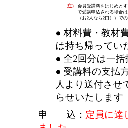
注）
会員受講料をはじめとす
で受講申込される場合は
（お2人なら2口））で
● 材料費・教材
は持ち帰ってい
● 全2回分は一
● 受講料の支払
人より送付させ
らせいたします
申 込：
定員に達
ました