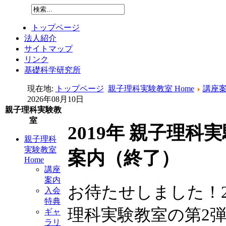
トップページ
法人紹介
サイトマップ
リンク
基礎科学研究所
現在地:
トップページ
親子理科実験教室 Home
講座
2026年08月10日
親子理科実験教
室
2019年 親子理
親子理科
実験教室
案内（終了）
Home
講座
案内
お待たせしました！2
入会
特典
理科実験教室の第2弾
ギャ
ラリ