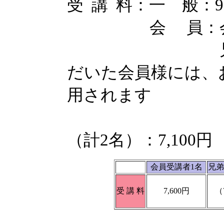
受 講 料：一 般：9,
会 員：会員受講
兄 弟 割 
だいた会員様には、
用されます
兄弟
（計2名）：7,100円
会員受講者1名
兄弟
受 講 料
7,600円
（