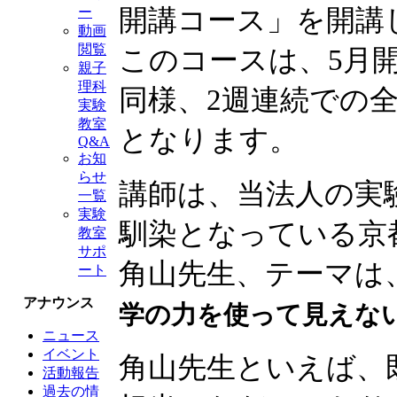
開講コース」を開講
ー
動画
閲覧
このコースは、5月
親子
理科
同様、2週連続での全
実験
教室
となります。
Q&A
お知
らせ
講師は、当法人の実
一覧
実験
馴染となっている京
教室
サポ
角山先生、テーマは
ート
アナウンス
学の力を使って見えな
ニュース
イベント
角山先生といえば、
活動報告
過去の情