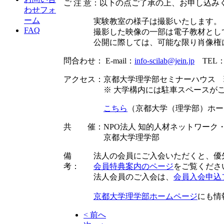
ご 注 意：以下の点ご了承の上、お申し込み
わせフォ
ーム
実験教室の様子は撮影いたします。
FAQ
撮影した映像の一部は電子教材とし
公開に際しては、可能な限り肖像権
問合わせ： E-mail：
info-scilab@jein.jp
TEL：0
アクセス：京都大学理学部セミナーハウス 理
※ 大学構内には駐車スペースがござい
こちら
（京都大学（理学部）ホー
共 催：NPO法人 知的人材ネットワーク
京都大学理学部
備
法人の会員にご入会いただくと、優
考：
会員特典案内のページ
をご覧くださ
法人会員のご入会は、
会員入会申込
京都大学理学部ホームページ
にも情
< 前へ