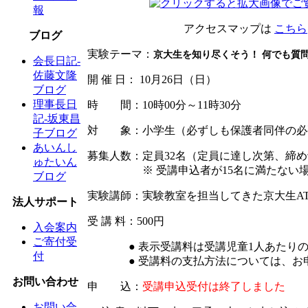
報
アクセスマップは
こちら
ブログ
実験テーマ：
京大生を知り尽くそう！ 何でも質
会長日記-
佐藤文隆
開 催 日： 10月26日（日）
ブログ
理事長日
時 間：10時00分～11時30分
記-坂東昌
対 象：小学生（必ずしも保護者同伴の必
子ブログ
あいんし
募集人数：定員32名（定員に達し次第、締
ゅたいん
※ 受講申込者が15名に満たない場合
ブログ
実験講師：実験教室を担当してきた京大生A
法人サポート
受 講 料：500円
入会案内
ご寄付受
● 表示受講料は受講児童1人あたり
付
● 受講料の支払方法については、
お問い合わせ
申 込：
受講申込受付は終了しました
お問い合