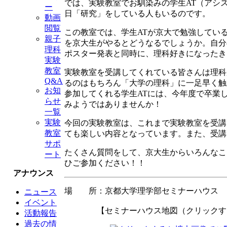
では、実験教室でお馴染みの学生AT（アシ
ー
日「研究」をしている人もいるのです。
動画
閲覧
この教室では、学生ATが京大で勉強してい
親子
を京大生がやるとどうなるでしょうか。自分
理科
ポスター発表と同時に、理科好きになったき
実験
教室
実験教室を受講してくれている皆さんは理科
Q&A
るのはもちろん「大学の理科」に一足早く触
お知
参加してくれる学生ATには、今年度で卒業
らせ
みようではありませんか！
一覧
実験
今回の実験教室は、これまで実験教室を受講
教室
ても楽しい内容となっています。また、受講
サポ
たくさん質問をして、京大生からいろんなこ
ート
ひご参加ください！！
アナウンス
場 所：京都大学理学部セミナーハウス
ニュース
イベント
【セミナーハウス地図（クリックする
活動報告
過去の情