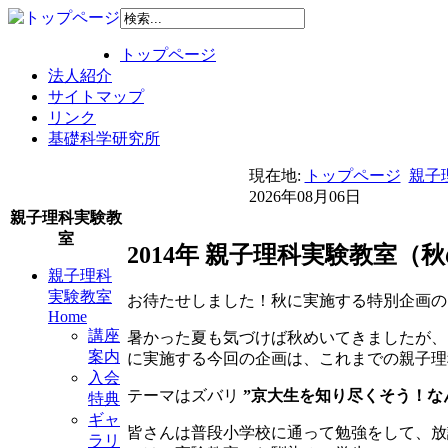
トップページ
法人紹介
サイトマップ
リンク
基礎科学研究所
現在地:
トップページ
親子理
2026年08月06日
親子理科実験教
室
2014年 親子理科実験教室
親子理科
実験教室
お待たせしました！秋に実施する特別企画の
Home
講座
暑かった夏も気づけば秋めいてきましたが、
案内
に実施する今回の企画は、これまでの親子理
入会
テーマはズバリ
”京大生を知り尽くそう！な
特典
ギャ
皆さんは普段小学校に通って勉強をして、放
ラリ