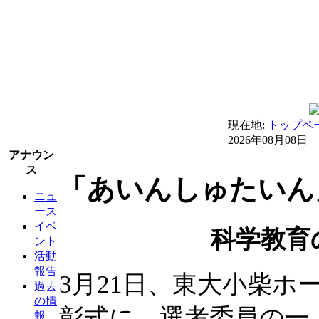
現在地:
トップペ
2026年08月08日
アナウン
ス
「あいんしゅたいん」
ニュ
ース
イベ
科学教育
ント
活動
報告
3月21日、東大小柴
過去
の情
彰式に、選考委員の一
報