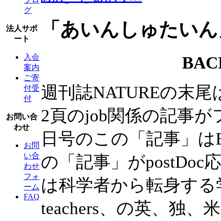
グ
「あいんしゅたいん」
法人サポ
ート
入会
BAC
案内
ご寄
週刊誌NATUREの末
付受
付
2頁のjob関係の記事
お問い合
わせ
日号のこの「記事」はBA
お問
い合
の「記事」がpostD
わせ
フォ
は科学者から転身する学校教師、
ーム
FAQ
teachers、の英、