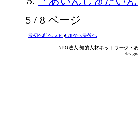
「あいんしゅたいん
5 / 8 ページ
«
最初へ
前へ
1
2
3
4
5
6
7
8
次へ
最後へ
»
NPO法人 知的人材ネットワーク・あいんしゅたいん
desig