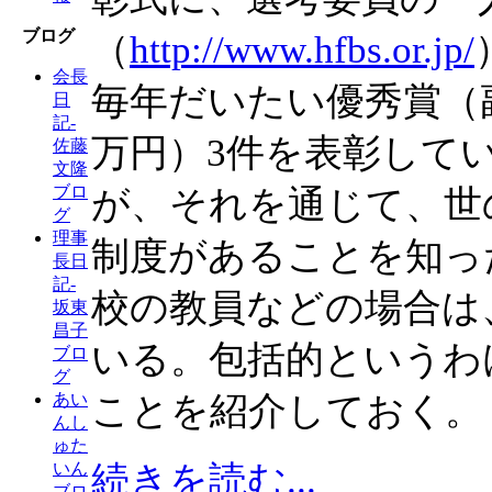
ブログ
（
http://www.hfbs.or.jp/
会長
毎年だいたい優秀賞（副
日
記-
万円）3件を表彰して
佐藤
文隆
ブロ
が、それを通じて、世
グ
理事
制度があることを知っ
長日
記-
校の教員などの場合は
坂東
昌子
いる。包括的というわ
ブロ
グ
ことを紹介しておく。
あい
んし
ゅた
続きを読む...
いん
ブロ