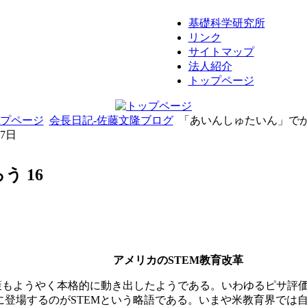
基礎科学研究所
リンク
サイトマップ
法人紹介
トップページ
プページ
会長日記-佐藤文隆ブログ
「あいんしゅたいん」でが
07日
 16
アメリカのSTEM教育改革
策もようやく本格的に動き出したようである。いわゆるピサ評
こに登場するのがSTEMという略語である。いまや米教育界で