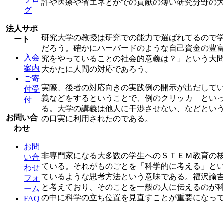
許や医療や省エネとかでの貢献の薄い研究分野の
グ
法人サポ
研究大学の教授は研究での能力で選ばれてるので
ート
だろう。確かにハーバードのような自己資金の豊
入会
究をやっていることの社会的意義は？」という大
案内
大かたに人間の対応であろう。
ご寄
実際、後者の対応向きの実践例の開示が出だして
付受
義などをするということで、例のクリッカ―とい
付
る。大学の講義は他人に干渉させない、などとい
お問い合
の口実に利用されたのである。
わせ
お問
非専門家になる大多数の学生へのＳＴＥＭ教育の核心は
い合
ている。それがものごとを「科学的に考える」と
わせ
ているような思考方法という意味である。福沢諭
フォ
と考えており、そのことを一般の人に伝えるのが
ーム
の中に科学の立ち位置を見直すことが重要になっ
FAQ