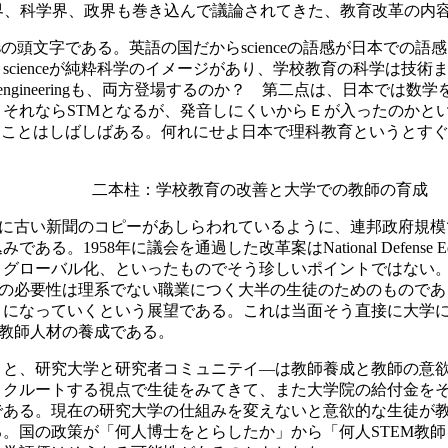
ろん、教育界、科学界、政界も巻き込んで議論されてきた、教育改革の
eering, mathematicsの頭文字である。英語の国だからscien
enceが純粋科学のイメージがあり、学校教育の科学は技術まで含むの
も engineeringも、両方登場するのか？ 第二点は、日本では
それならSTMとなるが、発音しにくいからＥが入ったのかとい
別することはしばしばある。何れにせよ日本で理科教育というとす
二本柱：学校教育の改善と大学での教師の育成
下に古い新聞のコピーがあしらわれているように、連邦政府規模
1958年に議会を通過した改革案はNational Defense Edu
、グローバル化、といったものでそう珍しいポイントではない
育の必要性は理系でない職業につく大半の生徒のためのもので
うになっていくという展望である。これは当面そう直接に大学
る教師人材の養成である。
うと、研究大学と研究者コミュニテイ―は教師養成と教師の意
リクルートする視点で生徒をみてきて、また大学院の給付金を
である。現在の研究大学の仕組みを変えないと意欲的な生徒が
。国の政策が「何人博士をとらしたか」から「何人STEM教