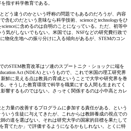
内容を指す科学教育である。
ceの語感が日本での語感とどう違うのかという呼称の問題でもあるのだろうが、内容
だという意味なら科学技術、scienceとtechnologyをひ
数学をscienceに含めるのは自明のことになっている。ただ、初等中
う気がしないでもない。米国では、NSFなどの研究費行政で
ぐに物化生地への振り分けに入る傾向があるが、STEMのコン
でのSTEM教育改革はソ連のスプートニク・ショックに端を
cation Act (NDEA) というもので、これで米国の理工研究界
。新鮮に見える点は教員の育成ということで大学や研究界を巻
ある。そうした教育環境で科学を職業にする人間も生まれてく
に影響するものではない。さっそく関係するのは小中高とカレ
欲と力量の改善するプログラムに参加する責任がある、という
そういう生徒に与えてきたが、これからは教師養成の視点での
教師の道を選ばない。それは研究大学の国家的目標を果たして
師を育てたか」で評価するようになるかもしれない。とくに特