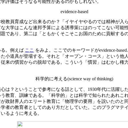
大学評価はそうなる可能性があるのかもしれない。
evidence-based
学校教員育成など出来るのか？「イヤイヤやるのでは精神が入
富な大学はこんな連邦予算による誘導策にはのってこない可能
問題であり、第二は「ともかくそこそこお国のために貢献する
いる。例えば
ここ
をみよ。ここでのキーワードがevidence-
った小道具が登場する。それと「オープン・コース」という他
う従来の慣習からの脱却である。こういう「慣習」はむかし権
科学的に考える(science way of thinking)
？ということで参考になる話として、1930年代に活躍した米国の
いう教育、訓練である。「科学的」とは科学で知られたあれこ
吉が政財界人のエリート教育に「物理学の要用」を説いたのと
科学者の教育者としてのあり方だとしていた。このプラグマテ
ているように考える。