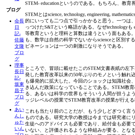
STEM- educationというのである。もち
ブログ
STEMとはscience, technology, engin
的にいっても二つ点で引っかかると思う。一つは、sci
会長
っつけたS&Tという略語がある。なぜtechnology
日
等教育というと理科と算数は違うという面もある。
記-
も、数学は自然の科学でないからscienceと区
佐藤
ビネーションは一つの刺激になりそうである。
文隆
ブロ
グ
理事
ところで、冒頭に載せたこのSTEM文書表紙の左
長日
発した教育改革以来の50年ぶりのモノという触れ込みである。
記-
も爆発的に拡大した。今回のショックは知識社会
坂東
き込んだ政策になっていることである。STEM教
昌子
る、あるいは科学の世界もそういう人間が担うよ
ブロ
ッジレベルの授業でSTEM教育改革の授業が行え
グ
あい
これも当たり前のことだが、もう少しどぎつく言
んし
ものである。研究大学の教授は今までは研究者に
ゅた
生徒へのアドバイスも必要であり、給付金も必要
いん
いない、と評価されるような枠組みが要る、となる
ブロ