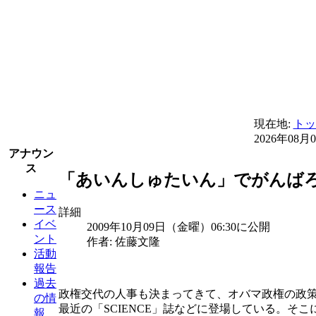
現在地:
トッ
2026年08月
アナウン
ス
「あいんしゅたいん」でがんばろう
ニュ
ース
詳細
イベ
2009年10月09日（金曜）06:30に公開
ント
作者: 佐藤文隆
活動
報告
過去
政権交代の人事も決まってきて、オバマ政権の政
の情
最近の「SCIENCE」誌などに登場している。そ
報