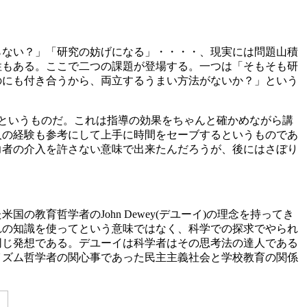
らない？」「研究の妨げになる」・・・・、現実には問題山積
性もある。ここで二つの課題が登場する。一つは「そもそも研
のにも付き合うから、両立するうまい方法がないか？」という
basedというものだ。これは指導の効果をちゃんと確かめながら講
人の経験も参考にして上手に時間をセーブするというものであ
力者の介入を許さない意味で出来たんだろうが、後にはさぼり
教育哲学者のJohn Dewey(デユーイ)の理念を持ってき
れの知識を使ってという意味ではなく、科学での探求でやられ
同じ発想である。デユーイは科学者はその思考法の達人である
イズム哲学者の関心事であった民主主義社会と学校教育の関係