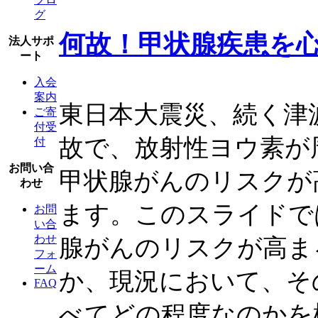
グ
何故！甲状腺疾患を
法人サポ
ート
入会
案内
東日本大震災、続く津
ご寄
付受
故で、放射性ヨウ素が
付
お問い合
甲状腺がんのリスクが
わせ
ます。このスライドで
お問
い合
わせ
腺がんのリスクが高ま
フォ
ーム
か、現況において、そ
FAQ
べてどの程度なのかを