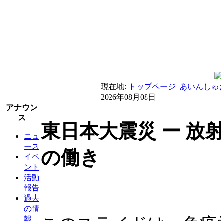
現在地:
トップページ
あいんしゅ
2026年08月08日
アナウン
ス
東日本大震災 ー 放射
ニュ
ース
の働き
イベ
ント
活動
報告
過去
の情
報