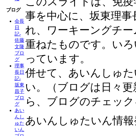
このスライドは、免疫
ブログ
事を中心に、坂東理事
会長
れ、ワーキーングチー
日
記-
佐藤
重ねたものです。いろ
文隆
ブロ
っています。
グ
理事
併せて、あいんしゅた
長日
記-
い。（ブログは日々更
坂東
昌子
ブロ
ら、ブログのチェック
グ
あい
んし
あいんしゅたいん情報
ゅた
いん
ブロ