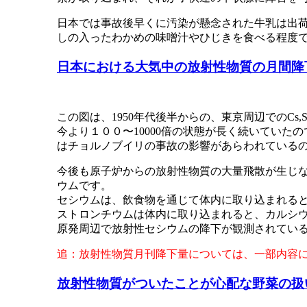
日本では事故後早くに汚染が懸念された牛乳は出
しの入ったわかめの味噌汁やひじきを食べる程度
日本における大気中の放射性物質の月間降
この図は、1950年代後半からの、東京周辺でのCs
今より１００〜10000倍の状態が長く続いていた
はチョルノブイリの事故の影響があらわれているの
今後も原子炉からの放射性物質の大量飛散が生じ
ウムです。
セシウムは、飲食物を通じて体内に取り込まれると
ストロンチウムは体内に取り込まれると、カルシ
原発周辺で放射性セシウムの降下が観測されてい
追：放射性物質月刊降下量については、一部内容
放射性物質がついたことが心配な野菜の扱