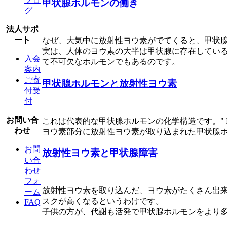
甲状腺ホルモンの働き
グ
法人サポ
ート
なぜ、大気中に放射性ヨウ素がでてくると、甲状
実は、人体のヨウ素の大半は甲状腺に存在してい
入会
て不可欠なホルモンでもあるのです。
案内
ご寄
甲状腺ホルモンと放射性ヨウ素
付受
付
お問い合
これは代表的な甲状腺ホルモンの化学構造です。" 
わせ
ヨウ素部分に放射性ヨウ素が取り込まれた甲状腺
お問
放射性ヨウ素と甲状腺障害
い合
わせ
フォ
放射性ヨウ素を取り込んだ、ヨウ素がたくさん出
ーム
スクが高くなるというわけです。
FAQ
子供の方が、代謝も活発で甲状腺ホルモンをより