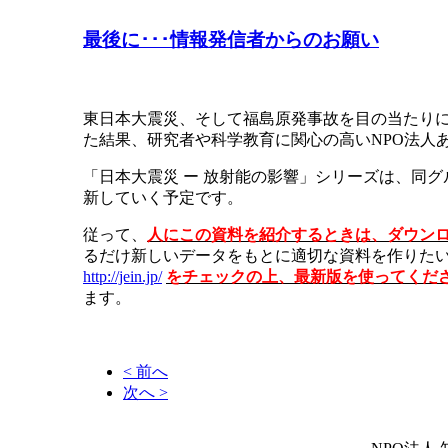
最後に･･･情報発信者からのお願い
東日本大震災、そして福島原発事故を目の当たり
た結果、研究者や科学教育に関心の高いNPO法人
「日本大震災 ー 放射能の影響」シリーズは、同
新していく予定です。
従って、
人にこの資料を紹介するときは、ダウン
るだけ新しいデータをもとに適切な資料を作りた
http://jein.jp/
をチェックの上、最新版を使ってくだ
ます。
< 前へ
次へ >