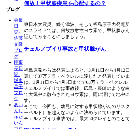
何故！甲状腺疾患を心配するの？
ブログ
会長
東日本大震災、続く津波、そして福島原子力発電
日
のスライドでは、何故放射性ヨウ素で、甲状腺が
記-
証してみることにしましょう。
佐藤
文隆
チェルノブイリ事故と甲状腺がん
ブロ
グ
理事
長日
福島原発からは発表によると、3月11日から4月1
記-
算して37万テラ・ベクレルに達したと発表してい
坂東
は、3月11日から4月5日までで63万テラ・ベ
昌子
チェルノブイリでは事故後、広島・長崎のような
ブロ
で大気中に散布されたヨウ素は、雨に溶けて地中
グ
す。
あい
そこで、今回も、幼児に対する甲状腺がんのリスク
んし
ーベルト）を超えないように決められています。
ゅた
チェルノブイリ事故では、最大50グレイとのことで、
いん
ブロ