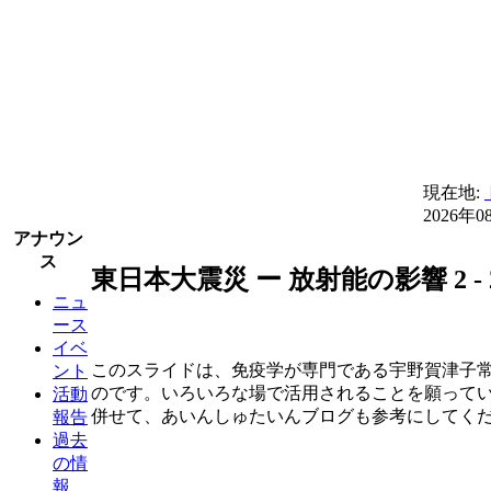
現在地:
2026年0
アナウン
ス
東日本大震災 ー 放射能の影響 2 - 20
ニュ
ース
イベ
このスライドは、免疫学が専門である宇野賀津子
ント
のです。いろいろな場で活用されることを願って
活動
併せて、あいんしゅたいんブログも参考にしてく
報告
過去
の情
報