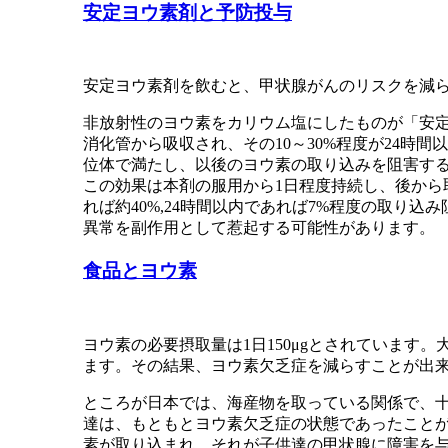
安定ヨウ素剤と予防投与
安定ヨウ素剤を飲むと、甲状腺がんのリスクを減
非放射性のヨウ素をカリウム塩にしたものが「安定
消化管から吸収され、その10～30%程度が24
位体で満たし、以後のヨウ素の取り込みを阻害す
この効果は本剤の服用から1日程度持続し、後から
れば約40%,24時間以内であれば7%程度の取
異常を副作用として惹起する可能性があります。
食品とヨウ素
ヨウ素の必要摂取量は1日150μgとされていま
ます。その結果、ヨウ素欠乏症を減らすことが出
ところが日本では、海産物を取っている関係で、
達は、もともとヨウ素欠乏症の状態であったこと
素が取り込まれ、それが子供達の甲状腺に障害を