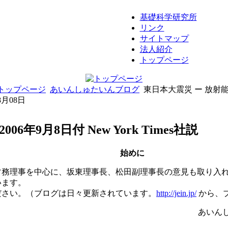
基礎科学研究所
リンク
サイトマップ
法人紹介
トップページ
トップページ
あいんしゅたいんブログ
東日本大震災 ー 放射能
8月08日
06年9月8日付 New York Times社説
始めに
常務理事を中心に、坂東理事長、松田副理事長の意見も取り入
います。
ださい。（ブログは日々更新されています。
http://jein.jp/
から、
あいん