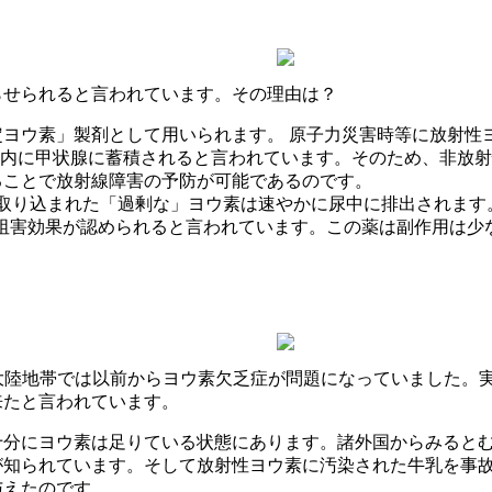
らせられると言われています。その理由は？
ヨウ素」製剤として用いられます。 原子力災害時等に放射性
時間以内に甲状腺に蓄積されると言われています。そのため、非
ることで放射線障害の予防が可能であるのです。
取り込まれた「過剰な」ヨウ素は速やかに尿中に排出されます
り込み阻害効果が認められると言われています。この薬は副作用は
す。大陸地帯では以前からヨウ素欠乏症が問題になっていました
来たと言われています。
十分にヨウ素は足りている状態にあります。諸外国からみると
が知られています。そして放射性ヨウ素に汚染された牛乳を事
与えたのです。