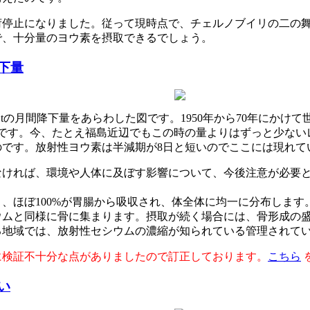
荷停止になりました。従って現時点で、チェルノブイリの二の
で、十分量のヨウ素を摂取できるでしょう。
下量
,Stの月間降下量をあらわした図です。1950年から70年に
のです。今、たとえ福島近辺でもこの時の量よりはずっと少ない
です。放射性ヨウ素は半減期が8日と短いのでここには現れて
なければ、環境や人体に及ぼす影響について、今後注意が必要
、ほぼ100%が胃腸から吸収され、体全体に均一に分布します
ウムと同様に骨に集まります。摂取が続く場合には、骨形成の
る地域では、放射性セシウムの濃縮が知られている管理されて
に検証不十分な点がありましたので訂正しております。
こちら
い