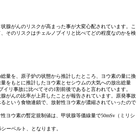
甲状腺がんのリスクが高まった事が大変心配されています。こ
て、そのリスクはチェルノブイリと比べてどの程度なのかを検
37の総量を、原子炉の状態から推計したところ、ヨウ素の量に換
線量をもとに推計したヨウ素とセシウムの大気への放出総量
ノブイリ事故に比べてその1割前後であると言われています。
状腺がんの比率が上昇したことが報告されています。原発事故
べるという食物連鎖で、放射性ヨウ素が濃縮されていったので
ヨウ素の暫定規制値は、甲状腺等価線量で50mSv（ミリシ
.5シーベルト、となります。