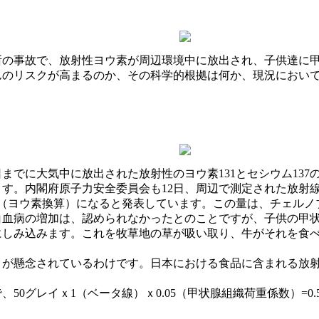
所の事故で、放射性ヨウ素が周辺環境中に放出され、子供達に
んのリスクが高まるのか、その科学的根拠は何か、現況におい
2日までに大気中に放出された放射性のヨウ素131とセシウム1
ます。内閣府原子力安全委員会も12日、周辺で測定された放射
クレル（ヨウ素換算）になると発表しています。この量は、チェル
白血病の増加は、認められなかったとのことですが、子供の甲
にしみ込みます。これを牧草地の草が吸い取り、牛がそれを食
が懸念されているわけです。日本における食品に含まれる放射性
50グレイｘ1（ベータ線）ｘ0.05（甲状腺組織荷重係数）=0