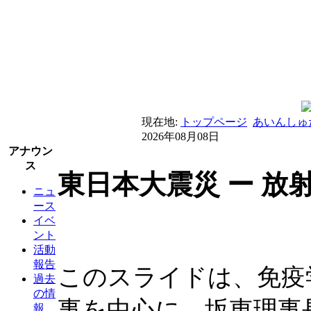
現在地:
トップページ
あいんしゅ
2026年08月08日
アナウン
ス
東日本大震災 ー 放射
ニュ
ース
イベ
ント
活動
報告
このスライドは、免疫
過去
の情
事を中心に、坂東理事
報