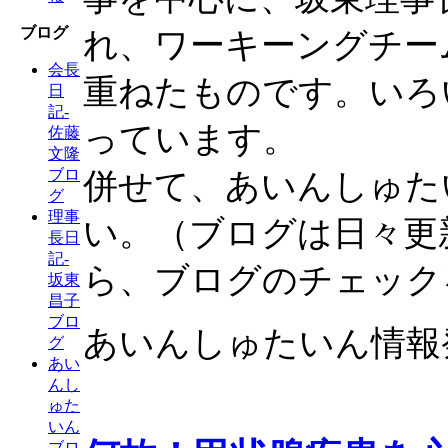
ブログ
れ、ワーキーングチー
会長
重ねたものです。いろ
日
記-
っています。
佐藤
文隆
ブロ
併せて、あいんしゅた
グ
理事
い。（ブログは日々更
長日
記-
ら、ブログのチェック
坂東
昌子
ブロ
あいんしゅたいん情報
グ
あい
んし
ゅた
いん
ブロ