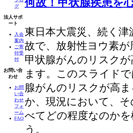
何故！甲状腺疾患を
グ
法人サポ
ート
東日本大震災、続く津
入会
案内
故で、放射性ヨウ素が
ご寄
付受
甲状腺がんのリスクが
付
お問い合
ます。このスライドで
わせ
腺がんのリスクが高ま
お問
い合
か、現況において、そ
わせ
フォ
ーム
べてどの程度なのかを
FAQ
う。