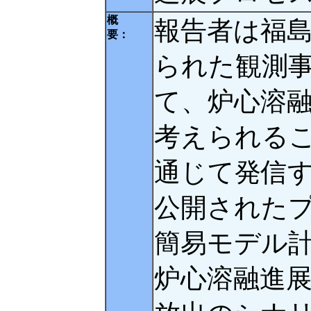
概
報告者は福
要：
られた観測
て、炉心溶
考えられる
通じて発信
公開された
簡易モデル
炉心溶融進