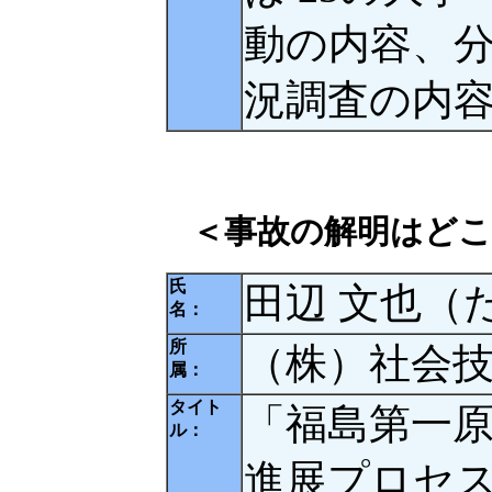
動の内容、
況調査の内
＜事故の解明はどこ
氏
田辺 文也（
名：
所
（株）社会技
属：
タイト
「福島第一
ル：
進展プロセス