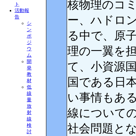
核物理のコ
ト
活動報
ー、ハドロ
告
シ
ン
る中で、原
ポ
ジ
理の一翼を
ウ
ム
開
て、小資源
発
教
国である日
材
低
線
い事情もあ
量
放
線について
射
線
社会問題と
検
討