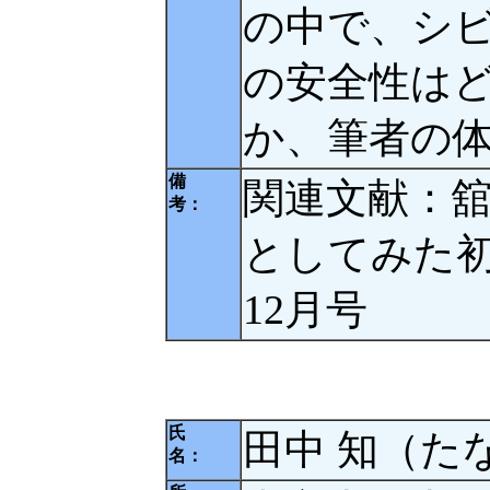
の中で、シ
の安全性は
か、筆者の
備
関連文献：舘
考：
としてみた初期
12月号
氏
田中 知（た
名：