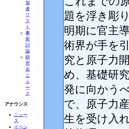
これまでの
加
者
題を浮き彫
リ
ス
明期に官主
ト
事
前
術界が手を
討
論
究と原子力
研
究
会
め、基礎研
ニ
ュ
発に向かう
ー
ス
で、原子力
アナウンス
ニュー
生を受け入
ス
イベン