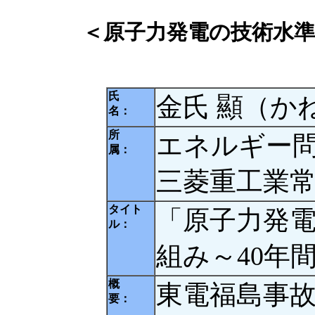
＜原子力発電の技術水準
氏
金氏 顯（か
名：
所
エネルギー
属：
三菱重工業
タイト
「原子力発
ル：
組み～40年
概
東電福島事
要：