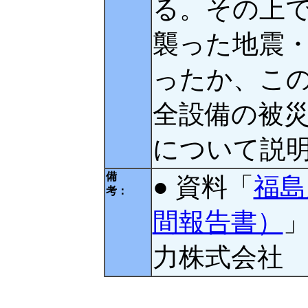
る。その上
襲った地震
ったか、こ
全設備の被
について説
備
● 資料「
福島
考：
間報告書）
」
力株式会社