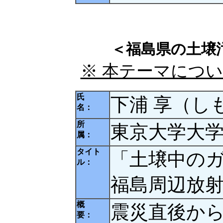
＜福島県の土壌
※ 本テーマにつ
氏
下浦 享（し
名：
所
東京大学大
属：
タイト
「土壌中の
ル：
福島周辺放射
概
震災直後か
要：