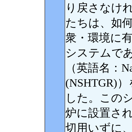
り戻さなけ
たちは、如
衆・環境に
システムで
（英語名：Natur
(NSHTGR
した。この
炉に設置さ
切用いずに