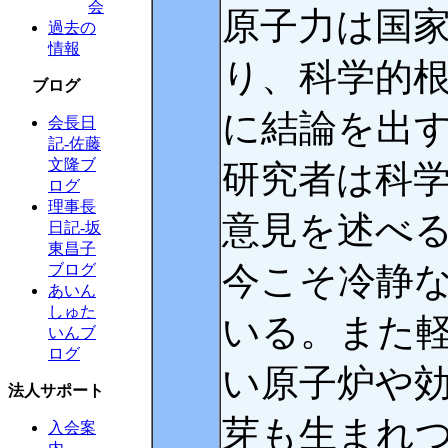
会
原子力は国
過去の
情報
り、科学的
ブログ
に結論を出
会長日
記-佐藤
文隆ブ
研究者は科
ログ
理事長
意見を述べ
日記-坂
東昌子
今こそ冷静
ブログ
あいん
しゅた
いる。また
いんブ
ログ
い原子炉や
法人サポート
芽も生まれ
入会案