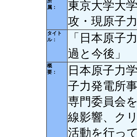
所
東京大学大
属：
攻・現原子
タイト
「日本原子
ル：
過と今後」 
概
日本原子力
要：
子力発電所
専門委員会
線影響、ク
活動を行っ