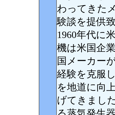
わってきた
験談を提供
1960年代
機は米国企
国メーカー
経験を克服
を地道に向
げてきまし
る蒸気発生