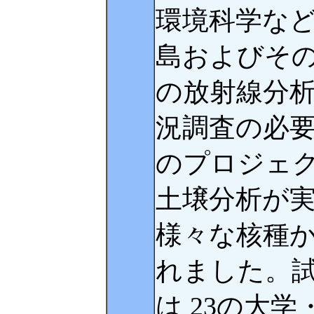
環境科学な
島およびそ
の放射線分
況調査の必
のプロジェク
土壌分析が
様々な核種
れました。試
は 23の大