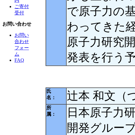
内
ご寄付
で原子力の
受付
わってきた
お問い合わせ
お問い
原子力研究
合わせ
フォー
発表を行う
ム
FAQ
氏
辻本 和文（
名：
所
日本原子力研
属：
開発グループ