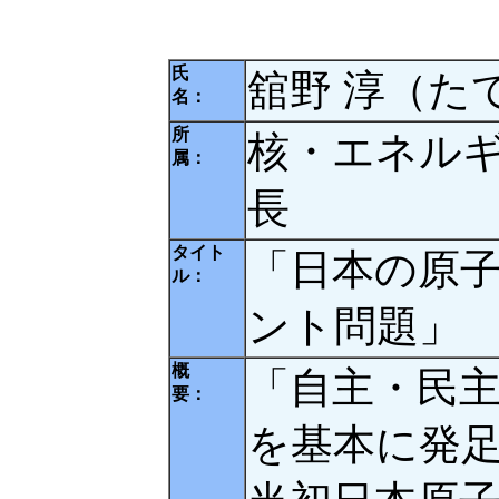
氏
舘野 淳（た
名：
所
核・エネル
属：
長
タイト
「日本の原
ル：
ント問題」 
概
「自主・民
要：
を基本に発