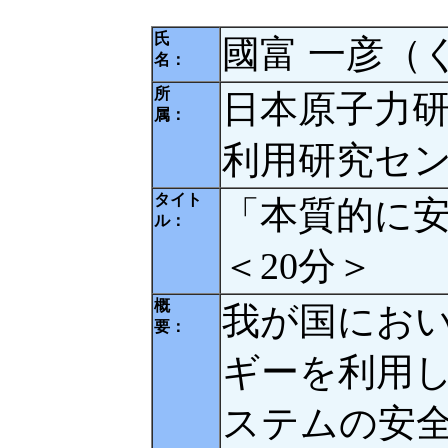
氏
國富 一彦（
名：
所
日本原子力研
属：
利用研究セン
タイト
「本質的に
ル：
＜20分＞
概
我が国にお
要：
ギーを利用
ステムの安