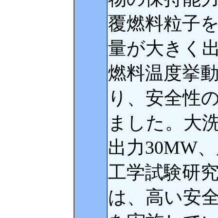
覆燃料粒子を
量が大きく
燃料温度挙
り、安全性
ました。大
出力30MW
工学試験研究
は、高い安