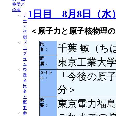
物学と
物理
1日目 8月8日（水
テ
ー
マ
＜原子力と原子核物理の
説
明
プ
氏
千葉 敏（ち
ロ
名：
グ
所
ラ
東京工業大学
属：
ム
後
タイト
「今後の原子
援
ル：
者
氏
分＞
名
と
概
東京電力福
概
要：
要
参