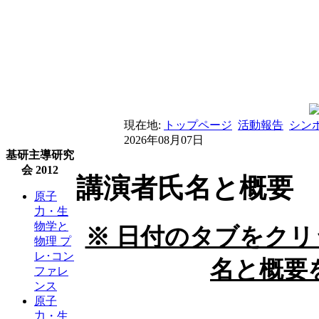
現在地:
トップページ
活動報告
シン
2026年08月07日
基研主導研究
会 2012
講演者氏名と概要
原子
力・生
物学と
※ 日付のタブをク
物理 プ
レ･コン
名と概要
ファレ
ンス
原子
力・生