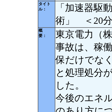
タイト
「加速器駆
ル：
術」 ＜20
概
東京電力（
要：
事故は、稼
保だけでな
と処理処分
した。
今後のエネ
のあり方に