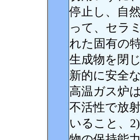
停止し、自
って、セラ
れた固有の
生成物を閉
新的に安全
高温ガス炉は
不活性で放
いること、2
物の保持能