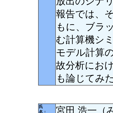
放出のシナ
報告では、
もに、ブラ
む計算機シ
モデル計算
故分析にお
も論じてみ
氏
宮田 浩一（
名：