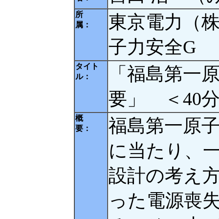
所
東京電力（株
属：
子力安全G
タイト
「福島第一
ル：
要」 ＜40
概
福島第一原
要：
に当たり、
設計の考え
った電源喪