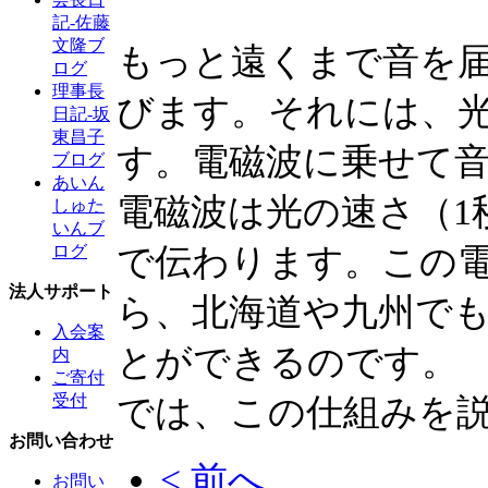
記-佐藤
文隆ブ
もっと遠くまで音を
ログ
理事長
びます。それには、
日記-坂
東昌子
す。電磁波に乗せて
ブログ
あいん
電磁波は光の速さ（1
しゅた
いんブ
で伝わります。この
ログ
法人サポート
ら、北海道や九州で
入会案
とができるのです。
内
ご寄付
では、この仕組みを
受付
お問い合わせ
< 前へ
お問い