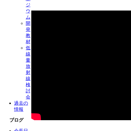
ジ
ウ
ム
開
発
教
材
低
線
量
放
射
線
検
討
会
過去の
情報
ブログ
会長日