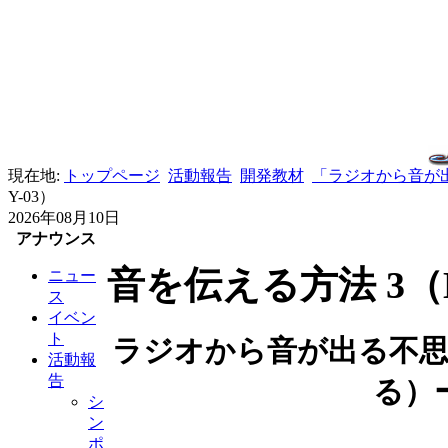
現在地:
トップページ
活動報告
開発教材
「ラジオから音が出
Y-03）
2026年08月10日
アナウンス
音を伝える方法 3（EM
ニュー
ス
イベン
ト
ラジオから音が出る不思
活動報
告
る）
シ
ン
ポ