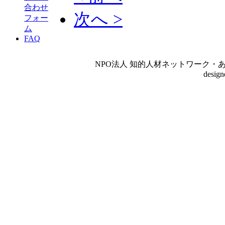
合わせ
次へ >
フォー
ム
FAQ
NPO法人 知的人材ネットワーク・あいんしゅたいん
desig