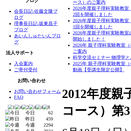
ブログ
ース）のご案内
2026年度親子理科実験教
会長日記-佐藤文隆ブ
2回を開催しました
ログ
2026年度親子理科実験教
理事長日記-坂東昌子
1回を開催しました
ブログ
2026年度親子理科実験教
あいんしゅたいんブロ
開始しました！
グ
2026年 親子理科実験教室
ご案内
法人サポート
科学交流セミナー 物理学と
入会案内
2025年 親子理科実験教室
ご寄付受付
動画【受講生限定公開】
お問い合わせ
2012年度
お問い合わせフォーム
FAQ
コース）第
今日
62
昨日
459
今週
2294