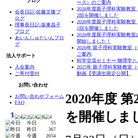
ブログ
ース）のご案内
2026年度親子理科実験教
会長日記-佐藤文隆ブ
2回を開催しました
ログ
2026年度親子理科実験教
理事長日記-坂東昌子
1回を開催しました
ブログ
2026年度親子理科実験教
あいんしゅたいんブロ
開始しました！
グ
2026年 親子理科実験教室
ご案内
法人サポート
科学交流セミナー 物理学と
入会案内
2025年 親子理科実験教室
ご寄付受付
動画【受講生限定公開】
お問い合わせ
2020年度 第
お問い合わせフォーム
FAQ
を開催しま
今日
55
昨日
367
今週
2654