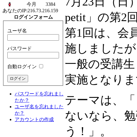
7月23日（
今月
3384
あなたのIP:
216.73.216.159
petit」の
ログインフォーム
第1回は、会
ユーザ名
施しましたが
パスワード
一般の受講生
自動ログイン
実施となりま
パスワードを忘れまし
テーマは、「
たか？
ユーザ名を忘れました
ないなら、勉
か？
アカウントの作成
う！」。