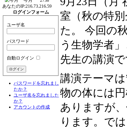
9月23日（月
今月
2738
あなたのIP:
216.73.216.59
ログインフォーム
室（秋の特別
ユーザ名
た。 今回の
パスワード
う生物学者」
先生の講演で
自動ログイン
講演テーマは
パスワードを忘れまし
たか？
物の体には円
ユーザ名を忘れました
か？
ありますが、
アカウントの作成
ります。では