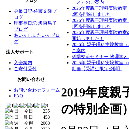
ブログ
ース）のご案内
2026年度親子理科実験教
会長日記-佐藤文隆ブ
2回を開催しました
ログ
2026年度親子理科実験教
理事長日記-坂東昌子
1回を開催しました
ブログ
2026年度親子理科実験教
あいんしゅたいんブロ
開始しました！
グ
2026年 親子理科実験教室
ご案内
法人サポート
科学交流セミナー 物理学と
入会案内
2025年 親子理科実験教室
ご寄付受付
動画【受講生限定公開】
お問い合わせ
2019年度
お問い合わせフォーム
FAQ
の特別企画
今日
235
昨日
453
今週
2008